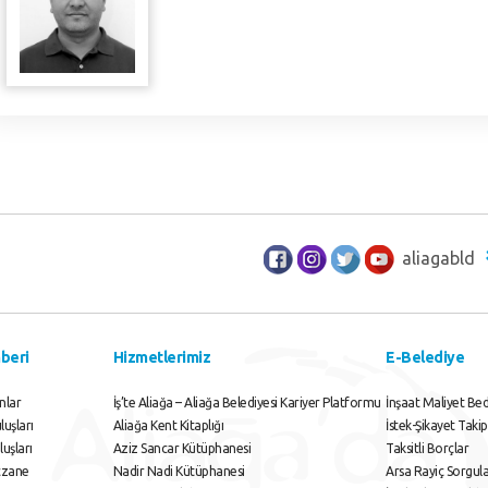
aliagabld
beri
Hizmetlerimiz
E-Belediye
nlar
İş’te Aliağa – Aliağa Belediyesi Kariyer Platformu
İnşaat Maliyet Bed
uşları
Aliağa Kent Kitaplığı
İstek-Şikayet Takip
luşları
Aziz Sancar Kütüphanesi
Taksitli Borçlar
czane
Nadir Nadi Kütüphanesi
Arsa Rayiç Sorgu