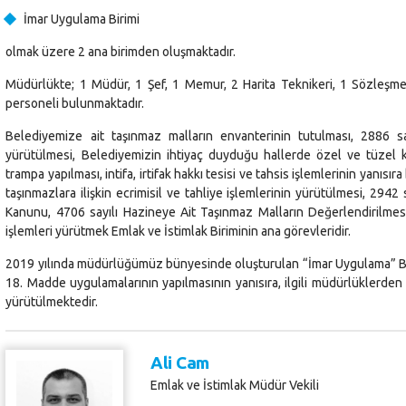
İmar Uygulama Birimi
olmak üzere 2 ana birimden oluşmaktadır.
Müdürlükte; 1 Müdür, 1 Şef, 1 Memur, 2 Harita Teknikeri, 1 Sözleşmel
personeli bulunmaktadır.
Belediyemize ait taşınmaz malların envanterinin tutulması, 2886 sa
yürütülmesi, Belediyemizin ihtiyaç duyduğu hallerde özel ve tüzel ki
trampa yapılması, intifa, irtifak hakkı tesisi ve tahsis işlemlerinin yanı
taşınmazlara ilişkin ecrimisil ve tahliye işlemlerinin yürütülmesi, 294
Kanunu, 4706 sayılı Hazineye Ait Taşınmaz Malların Değerlendirilmes
işlemleri yürütmek Emlak ve İstimlak Biriminin ana görevleridir.
2019 yılında müdürlüğümüz bünyesinde oluşturulan “İmar Uygulama” Bir
18. Madde uygulamalarının yapılmasının yanısıra, ilgili müdürlüklerden 
yürütülmektedir.
Ali Cam
Emlak ve İstimlak Müdür Vekili