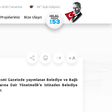
s 2026 Cumartesi
30 °
Açık Gökyüzü
Projelerimiz
Bize Ulaşın
+ A
- A
Resmi Gazetede yayımlanan Belediye ve Bağlı
tlarına Dair Yönetmelik'e istinaden Belediye
r.