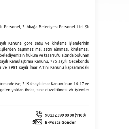
i Personel, 3 Aliağa Belediyesi Personel Ltd. Şti
yılı Kanuna göre satış ve kiralama işlemlerinin
şilerden taşınmaz mal satın alınması, kiralaması,
sıra belediyemizin hüküm ve tasarrufu altında bulunan
2 sayılı Kamulaştırma Kanunu, 775 sayılı Gecekondu
i ve 2981 sayılı İmar Affını Kanunu kapsamındaki
iminde ise; 3194 sayılı İmar Kanunu'nun 16-17 ve
gelen yoldan ihdas, sınır düzeltilmesi vb. işlemler
90 232 399 00 00 (1100)
E-Posta Gönder