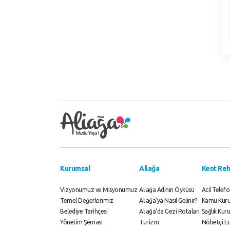
Kurumsal
Aliağa
Kent Reh
Vizyonumuz ve Misyonumuz
Aliağa Adının Öyküsü
Acil Telefo
Temel Değerlerimiz
Aliağa'ya Nasıl Gelinir?
Kamu Kurul
Belediye Tarihçesi
Aliağa'da Gezi Rotaları
Sağlık Kuru
Yönetim Şeması
Turizm
Nöbetçi E