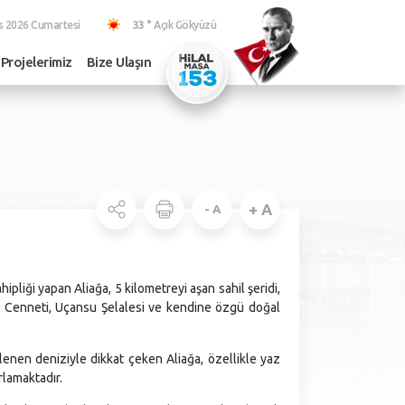
s 2026 Cumartesi
33 °
Açık Gökyüzü
Projelerimiz
Bize Ulaşın
+ A
- A
ipliği yapan Aliağa, 5 kilometreyi aşan sahil şeridi,
 Kuş Cenneti, Uçansu Şelalesi ve kendine özgü doğal
llenen deniziyle dikkat çeken Aliağa, özellikle yaz
rlamaktadır.