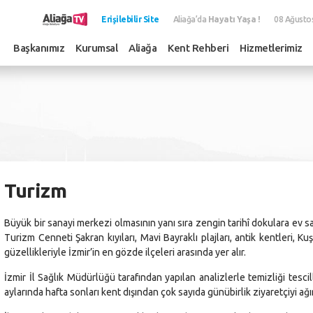
Erişilebilir Site
Aliağa’da
Hayatı Yaşa !
08 Ağusto
Başkanımız
Kurumsal
Aliağa
Kent Rehberi
Hizmetlerimiz
Turizm
Büyük bir sanayi merkezi olmasının yanı sıra zengin tarihî dokulara ev sah
Turizm Cenneti Şakran kıyıları, Mavi Bayraklı plajları, antik kentleri,
güzellikleriyle İzmir’in en gözde ilçeleri arasında yer alır.
İzmir İl Sağlık Müdürlüğü tarafından yapılan analizlerle temizliği tesci
aylarında hafta sonları kent dışından çok sayıda günübirlik ziyaretçiyi ağı