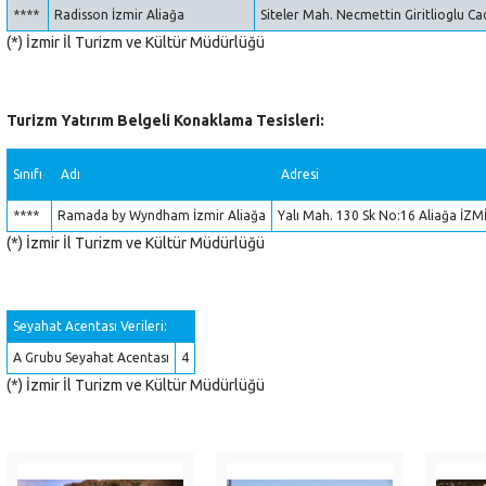
****
Radisson İzmir Aliağa
Siteler Mah. Necmettin Giritlioglu C
(*) İzmir İl Turizm ve Kültür Müdürlüğü
Turizm Yatırım Belgeli Konaklama Tesisleri:
Sınıfı
Adı
Adresi
****
Ramada by Wyndham İzmir Aliağa
Yalı Mah. 130 Sk No:16 Aliağa İZM
(*) İzmir İl Turizm ve Kültür Müdürlüğü
Seyahat Acentası Verileri:
A Grubu Seyahat Acentası
4
(*) İzmir İl Turizm ve Kültür Müdürlüğü