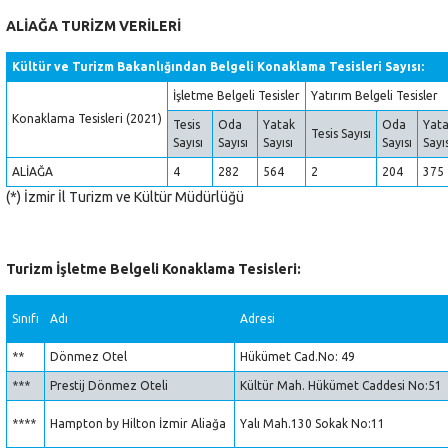
ALİAĞA TURİZM VERİLERİ
Kültür ve Turizm Bakanlığından Belgeli Konaklama Tesisleri Sayısı:
İşletme Belgeli Tesisler
Yatırım Belgeli Tesisler
Konaklama Tesisleri (2021)
Tesis
Oda
Yatak
Oda
Yat
Tesis Sayısı
Sayısı
Sayısı
Sayısı
Sayısı
Sayı
ALİAĞA
4
282
564
2
204
375
(*) İzmir İl Turizm ve Kültür Müdürlüğü
Turizm İşletme Belgeli Konaklama Tesisleri:
Sınıfı
Adı
Adresi
**
Dönmez Otel
Hükümet Cad.No: 49
***
Prestij Dönmez Oteli
Kültür Mah. Hükümet Caddesi No:51
****
Hampton by Hilton İzmir Aliağa
Yalı Mah.130 Sokak No:11