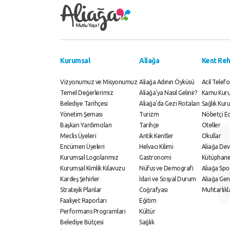
Kurumsal
Aliağa
Kent Reh
Vizyonumuz ve Misyonumuz
Aliağa Adının Öyküsü
Acil Telefo
Temel Değerlerimiz
Aliağa'ya Nasıl Gelinir?
Kamu Kurul
Belediye Tarihçesi
Aliağa'da Gezi Rotaları
Sağlık Kuru
Yönetim Şeması
Turizm
Nöbetçi E
Başkan Yardımcıları
Tarihçe
Oteller
Meclis Üyeleri
Antik Kentler
Okullar
Encümen Üyeleri
Helvacı Kilimi
Aliağa Dev
Kurumsal Logolarımız
Gastronomi
Kütüphane
Kurumsal Kimlik Kılavuzu
Nüfus ve Demografi
Aliağa Sp
Kardeş Şehirler
İdari ve Sosyal Durum
Aliağa Gen
Stratejik Planlar
Coğrafyası
Muhtarlıkl
Faaliyet Raporları
Eğitim
Performans Programları
Kültür
Belediye Bütçesi
Sağlık