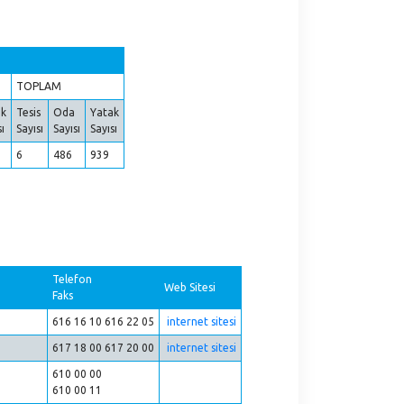
TOPLAM
ak
Tesis
Oda
Yatak
sı
Sayısı
Sayısı
Sayısı
6
486
939
Telefon
Web Sitesi
Faks
616 16 10 616 22 05
internet sitesi
617 18 00 617 20 00
internet sitesi
610 00 00
610 00 11