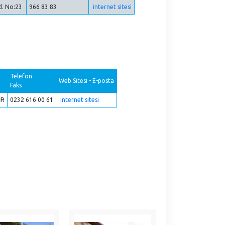
ad. No:23
966 83 83
internet sitesi
Telefon
Web Sitesi - E-posta
Faks
İR
0232 616 00 61
internet sitesi