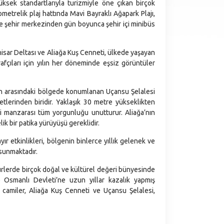
üksek standartlarıyla turizmiyle öne çıkan birçok
metrelik plaj hattında Mavi Bayraklı Ağapark Plajı,
ye şehir merkezinden gün boyunca şehir içi minibüs
lhisar Deltası ve Aliağa Kuş Cenneti, ülkede yaşayan
fçıları için yılın her döneminde eşsiz görüntüler
en arasındaki bölgede konumlanan Uçansu Şelalesi
tlerinden biridir. Yaklaşık 30 metre yükseklikten
ci manzarası tüm yorgunluğu unutturur. Aliağa’nın
ik bir patika yürüyüşü gereklidir.
r etkinlikleri, bölgenin binlerce yıllık gelenek ve
 sunmaktadır.
türlerde birçok doğal ve kültürel değeri bünyesinde
e Osmanlı Devleti’ne uzun yıllar kazalık yapmış
ihi camiler, Aliağa Kuş Cenneti ve Uçansu Şelalesi,