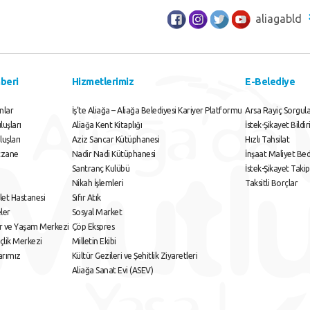
aliagabld
beri
Hizmetlerimiz
E-Belediye
nlar
İş’te Aliağa – Aliağa Belediyesi Kariyer Platformu
Arsa Rayiç Sorgu
uşları
Aliağa Kent Kitaplığı
İstek-Şikayet Bildi
luşları
Aziz Sancar Kütüphanesi
Hızlı Tahsilat
czane
Nadir Nadi Kütüphanesi
İnşaat Maliyet Bed
Santranç Kulübü
İstek-Şikayet Takip
Nikah İşlemleri
Taksitli Borçlar
let Hastanesi
Sıfır Atık
ler
Sosyal Market
or ve Yaşam Merkezi
Çöp Ekspres
çlik Merkezi
Milletin Ekibi
arımız
Kültür Gezileri ve Şehitlik Ziyaretleri
Aliağa Sanat Evi (ASEV)