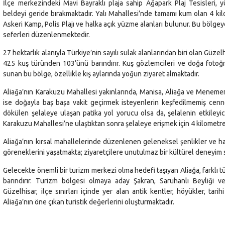
İlçe merkezindeki Mavi Bayraklı plaja sahip Ağapark Plaj Tesisleri, y
beldeyi geride bırakmaktadır. Yalı Mahallesi’nde tamamı kum olan 4 kilo
Askeri Kamp, Polis Plajı ve halka açık yüzme alanları bulunur. Bu bölge
seferleri düzenlenmektedir.
27 hektarlık alanıyla Türkiye’nin sayılı sulak alanlarından biri olan Güze
425 kuş türünden 103’ünü barındırır. Kuş gözlemcileri ve doğa fotoğra
sunan bu bölge, özellikle kış aylarında yoğun ziyaret almaktadır.
Aliağa’nın Karakuzu Mahallesi yakınlarında, Manisa, Aliağa ve Menem
ise doğayla baş başa vakit geçirmek isteyenlerin keşfedilmemiş cenne
dökülen şelaleye ulaşan patika yol yorucu olsa da, şelalenin etkileyi
Karakuzu Mahallesi’ne ulaştıktan sonra şelaleye erişmek için 4 kilometrel
Aliağa’nın kırsal mahallelerinde düzenlenen geleneksel şenlikler ve hayı
göreneklerini yaşatmakta; ziyaretçilere unutulmaz bir kültürel deneyim
Gelecekte önemli bir turizm merkezi olma hedefi taşıyan Aliağa, farklı 
barındırır. Turizm bölgesi olmaya aday Şakran, Saruhanlı Beyliği v
Güzelhisar, ilçe sınırları içinde yer alan antik kentler, höyükler, tar
Aliağa’nın öne çıkan turistik değerlerini oluşturmaktadır.