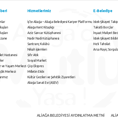
beri
Hizmetlerimiz
E-Belediye
nlar
İş’te Aliağa – Aliağa Belediyesi Kariyer Platformu
İstek-Şikayet Takip
uşları
Aliağa Kent Kitaplığı
Taksitli Borçlar
luşları
Aziz Sancar Kütüphanesi
İnşaat Maliyet Bed
czane
Nadir Nadi Kütüphanesi
İstek-Şikayet Bildi
Santranç Kulübü
Hızlı Tahsilat
Nikah İşlemleri
Arsa Rayiç Sorgu
let Hastanesi
Sıfır Atık
ler
Sosyal Market
or ve Yaşam Merkezi
Çöp Ekspres
çlik Merkezi
Milletin Ekibi
arımız
Kültür Gezileri ve Şehitlik Ziyaretleri
Aliağa Sanat Evi (ASEV)
ALİAĞA BELEDİYESİ AYDINLATMA METNİ
ALİ