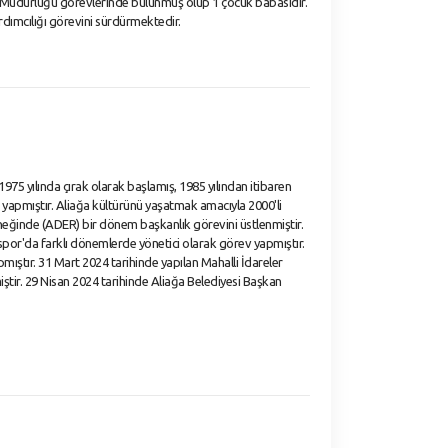
Müdürlüğü görevlerinde bulunmuş olup 1 çocuk babasıdır.
rdımcılığı görevini sürdürmektedir.
975 yılında çırak olarak başlamış, 1985 yılından itibaren
ık yapmıştır. Aliağa kültürünü yaşatmak amacıyla 2000'li
neğinde (ADER) bir dönem başkanlık görevini üstlenmiştir.
aspor'da farklı dönemlerde yönetici olarak görev yapmıştır.
ıştır. 31 Mart 2024 tarihinde yapılan Mahalli İdareler
iştir. 29 Nisan 2024 tarihinde Aliağa Belediyesi Başkan