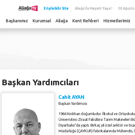
Erişilebilir Site
Aliağa’da
Hayatı Yaşa !
08 Ağusto
Başkanımız
Kurumsal
Aliağa
Kent Rehberi
Hizmetlerimiz
Başkan Yardımcıları
Cahit AYAN
Başkan Yardımcısı
1966 Kırıkhan doğumludur. İlkokul ve Ortaokulu 
Üniversitesi Ziraat Fakültesi Tarım Makineleri
Diyarbakır’da yaptı. Birkaç yıl özel sektör ve tic
Müdürlüğü (ÇAYKUR) fabrikalarında Mühendis, 