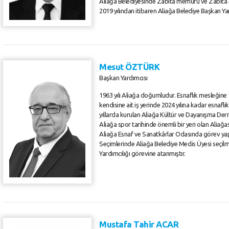
Aliağa Belediyesinde Zabıta memuru ve Zabıta 
2019 yılından itibaren Aliağa Belediye Başkan Ya
Mesut ÖZTÜRK
Başkan Yardımcısı
1963 yılı Aliağa doğumludur. Esnaflık mesleğine 1
kendisine ait iş yerinde 2024 yılına kadar esnafl
yıllarda kurulan Aliağa Kültür ve Dayanışma Der
Aliağa spor tarihinde önemli bir yeri olan Aliağ
Aliağa Esnaf ve Sanatkârlar Odasında görev yapm
Seçimlerinde Aliağa Belediye Meclis Üyesi seçilm
Yardımcılığı görevine atanmıştır.
Mustafa Tahir ACAR