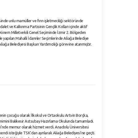
inde unlu mamüller ve fırın işletmeciliği sektöründe
alet ve Kalkınma Partisinin Gençlik Kolları içinde aktif
 Dönem Milletvekili Genel Seçiminde İzmir 2. Bölgeden
de yapılan Mahalli İdareler Seçimlerinde Aliağa Belediye
 Aliağa Belediyesi Başkan Yardımcılığı görevine atanmıştır.
nin çocuğu olarak İlkokul ve Ortaokulu Artvin Borçka,
enimini Balıkesir Astsubay Hazırlama Okulunda tamamladı.
leri’nde memur olarak hizmet verdi. Anadolu Üniversitesi
endi isteğiyle TSK’dan ayrılarak Aliağa Belediyesi’ne geçti.