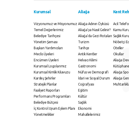
Kurumsal
Aliağa
Kent Reh
Vizyonumuz ve Misyonumuz
Aliağa Adının Öyküsü
Acil Telefo
Temel Değerlerimiz
Aliağa'ya Nasıl Gelinir?
Kamu Kurul
Belediye Tarihçesi
Aliağa'da Gezi Rotaları
Sağlık Kuru
Yönetim Şeması
Turizm
Nöbetçi E
Başkan Yardımcıları
Tarihçe
Oteller
Meclis Üyeleri
Antik Kentler
Okullar
Encümen Üyeleri
Helvacı Kilimi
Aliağa Dev
Kurumsal Logolarımız
Gastronomi
Kütüphane
Kurumsal Kimlik Kılavuzu
Nüfus ve Demografi
Aliağa Sp
Kardeş Şehirler
İdari ve Sosyal Durum
Aliağa Gen
Stratejik Planlar
Coğrafyası
Muhtarlıkl
Faaliyet Raporları
Eğitim
Performans Programları
Kültür
Belediye Bütçesi
Sağlık
İç Kontrol Uyum Eylem Planı
Ekonomi
Yönetmelikler
Mahallelerimiz