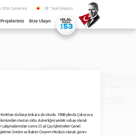
s 2026 Cumartesi
33 °
Açık Gökyüzü
Projelerimiz
Bize Ulaşın
Kırıkhan da liseyi Ankara da okudu. 1988 yılında Çukurova
 Bölümünden mezun oldu. Askerliğini yedek subay olarak
ari çalışmalarından sonra 25 yıl Çay İşletmeleri Genel
İşletme Üretim ve Bakım Onarım Müdürü olarak görev