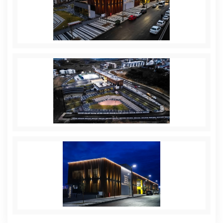
Plan ve Proje Müdürlüğü
Sağlık İşleri Müdürlüğü
Temizlik İşleri Müdürlüğü
Ulaşım Hizmetleri Müdürlüğü
Veteriner İşleri Müdürlüğü
Yazı İşleri Müdürlüğü
Zabıta Müdürlüğü