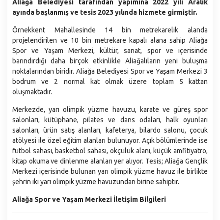
Santranç Kulübü
Aliağa Belediyesi tarafından yapımına 2022 yılı Aralık
Gastronomi
Aliağa Devlet Hastanesi
ayında başlanmış ve tesis 2023 yılında hizmete girmiştir.
Kardeş Şehirler
Nikah İşlemleri
Nüfus ve Demografi
Kütüphaneler
Stratejik Planlar
Örnekkent Mahallesinde 14 bin metrekarelik alanda
Sıfır Atık
İdari ve Sosyal Durum
projelendirilen ve 10 bin metrekare kapalı alana sahip Aliağa
Aliağa Spor ve Yaşam Merkezi
Faaliyet Raporları
Sosyal Market
Spor ve Yaşam Merkezi, kültür, sanat, spor ve içerisinde
Coğrafyası
Aliağa Gençlik Merkezi
barındırdığı daha birçok etkinlikle Aliağalıların yeni buluşma
Performans Programları
Çöp Ekspres
Eğitim
noktalarından biridir. Aliağa Belediyesi Spor ve Yaşam Merkezi 3
Muhtarlıklarımız
Belediye Bütçesi
bodrum ve 2 normal kat olmak üzere toplam 5 kattan
Milletin Ekibi
Kültür
oluşmaktadır.
İç Kontrol Uyum Eylem Planı
Kültür Gezileri ve Şehitlik Ziyaretleri
Sağlık
Merkezde, yarı olimpik yüzme havuzu, karate ve güreş spor
Yönetmelikler
Aliağa Sanat Evi (ASEV)
Ekonomi
salonları, kütüphane, pilates ve dans odaları, halk oyunları
Belediye Birimleri
salonları, ürün satış alanları, kafeterya, bilardo salonu, çocuk
Mahallelerimiz
Başkan Yardımcılıkları
atölyesi ile özel eğitim alanları bulunuyor. Açık bölümlerinde ise
futbol sahası, basketbol sahası, okçuluk alanı, küçük amfitiyatro,
Afet İşleri ve Risk Yönetimi Müdürlüğü
kitap okuma ve dinlenme alanları yer alıyor. Tesis; Aliağa Gençlik
Araştırma ve Geliştirme Müdürlüğü
Merkezi içerisinde bulunan yarı olimpik yüzme havuz ile birlikte
şehrin iki yarı olimpik yüzme havuzundan birine sahiptir.
Basın Yayın ve Halkla İlişkiler Müdürlüğü
Aliağa Spor ve Yaşam Merkezi İletişim Bilgileri
Bilgi İşlem Müdürlüğü
Destek Hizmetler Müdürlüğü