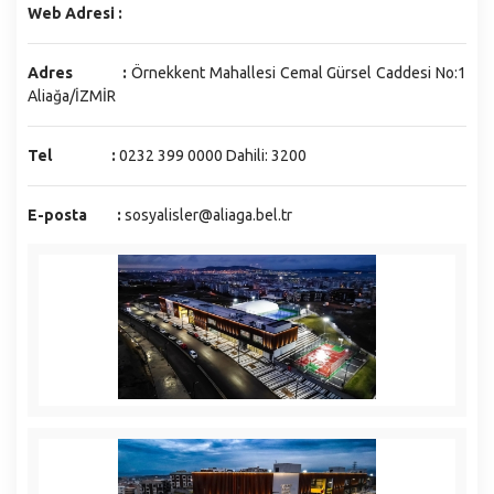
Web Adresi :
Emlak ve İstimlak Müdürlüğü
Fen İşleri Müdürlüğü
Adres :
Örnekkent Mahallesi Cemal Gürsel Caddesi No:1
Gelirler Müdürlüğü
Aliağa/İZMİR
Hukuk İşleri Müdürlüğü
Tel :
0232 399 0000 Dahili: 3200
İklim Değişikliği ve Sıfır Atık Müdürlüğü
İmar ve Şehircilik Müdürlüğü
E-posta :
sosyalisler@aliaga.bel.tr
İnsan Kaynakları ve Eğitim Müdürlüğü
İşletme ve İştirakler Müdürlüğü
Kültür Sanat ve Sosyal İşler Müdürlüğü
Makine İkmal Bakım ve Onarım Müdürlüğü
Mali Hizmetler Müdürlüğü
Muhtarlık İşleri Müdürlüğü
Özel Kalem Müdürlüğü
Park ve Вahçeler Müdürlüğü