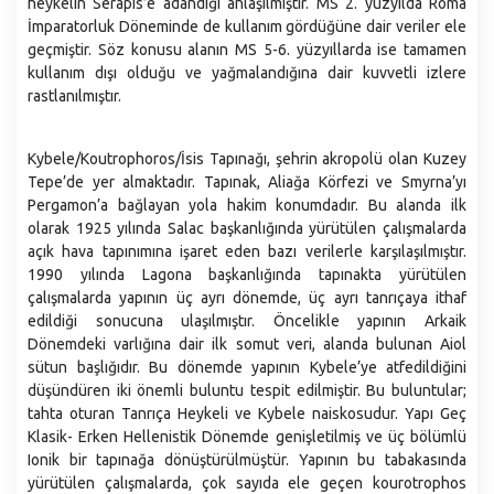
heykelin Serapis’e adandığı anlaşılmıştır. MS 2. yüzyılda Roma
İmparatorluk Döneminde de kullanım gördüğüne dair veriler ele
geçmiştir. Söz konusu alanın MS 5-6. yüzyıllarda ise tamamen
kullanım dışı olduğu ve yağmalandığına dair kuvvetli izlere
rastlanılmıştır.
Kybele/Koutrophoros/İsis Tapınağı, şehrin akropolü olan Kuzey
Tepe’de yer almaktadır. Tapınak, Aliağa Körfezi ve Smyrna’yı
Pergamon’a bağlayan yola hakim konumdadır. Bu alanda ilk
olarak 1925 yılında Salac başkanlığında yürütülen çalışmalarda
açık hava tapınımına işaret eden bazı verilerle karşılaşılmıştır.
1990 yılında Lagona başkanlığında tapınakta yürütülen
çalışmalarda yapının üç ayrı dönemde, üç ayrı tanrıçaya ithaf
edildiği sonucuna ulaşılmıştır. Öncelikle yapının Arkaik
Dönemdeki varlığına dair ilk somut veri, alanda bulunan Aiol
sütun başlığıdır. Bu dönemde yapının Kybele’ye atfedildiğini
düşündüren iki önemli buluntu tespit edilmiştir. Bu buluntular;
tahta oturan Tanrıça Heykeli ve Kybele naiskosudur. Yapı Geç
Klasik- Erken Hellenistik Dönemde genişletilmiş ve üç bölümlü
Ionik bir tapınağa dönüştürülmüştür. Yapının bu tabakasında
yürütülen çalışmalarda, çok sayıda ele geçen kourotrophos