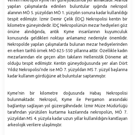
verilen nekropol Kyme’nin güneybatısında yer almaktadır. Alanda
yapılan çalışmalarda edinilen buluntular ışığında nekropol
alanının MÖ 5. yüzyıldan MÖ 1. yüzyılın sonuna kadar kullanıldığı
tespit edilmiştir. İzmir Demir Çelik (İDÇ) Nekropolisi kentin bir
kilometre güneyindedir. İDÇ Nekropolünün mezar hediyeleri göz
önüne alındığında, antik Kyme insanlarının kuyumculuk
konusunda geldikleri noktayı anlamamız nedeniyle önemlidir.
Nekropolde yapılan çalışmalarda bulunan mezar hediyelerinden
en erken tarihli örnek MÖ 625-550 yıllarına aittir. Özellikle kadın
mezarlarından ele geçen altın takıların Hellenistik Döneme ait
olduğu tespit edilmiştir. Kentin güneydoğusunda yer alan Dört
Yıldız Nekropolisi’nde ise MÖ 7. yüzyıldan MS 7. yüzyıl başlarına
kadar kullanım gördüğüne ait buluntular saptanmıştır.
Kyme’nin bir kilometre doğusunda Habaş Nekropolisi
bulunmaktadır. Nekropol, Kyme ile Pergamon arasındaki
bağlantıyı sağlayan yol güzergâhındadır. İzmir Müze Müdürlüğü
tarafından yürütülen kurtarma kazılarında nekropolün, MÖ 7.
yüzyıldan MS 4. yüzyıla kadar uzun yıllar kullanıldığını kanıtlayan
arkeolojik verilere ulaşılmıştır.