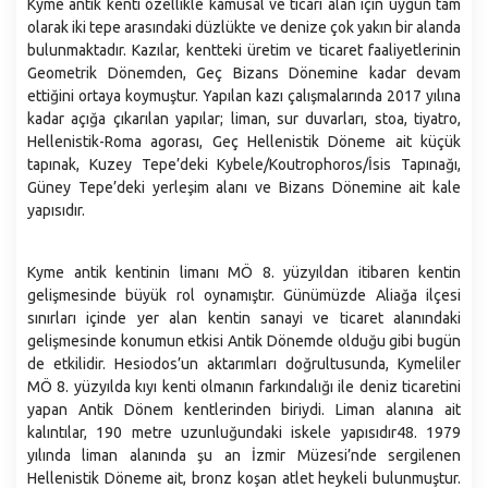
Santranç Kulübü
Kyme antik kenti özellikle kamusal ve ticari alan için uygun tam
Gastronomi
Aliağa Devlet Hastanesi
olarak iki tepe arasındaki düzlükte ve denize çok yakın bir alanda
Kardeş Şehirler
Nikah İşlemleri
Nüfus ve Demografi
bulunmaktadır. Kazılar, kentteki üretim ve ticaret faaliyetlerinin
Kütüphaneler
Stratejik Planlar
Geometrik Dönemden, Geç Bizans Dönemine kadar devam
Sıfır Atık
İdari ve Sosyal Durum
Aliağa Spor ve Yaşam Merkezi
ettiğini ortaya koymuştur. Yapılan kazı çalışmalarında 2017 yılına
Faaliyet Raporları
Sosyal Market
Coğrafyası
kadar açığa çıkarılan yapılar; liman, sur duvarları, stoa, tiyatro,
Aliağa Gençlik Merkezi
Performans Programları
Hellenistik-Roma agorası, Geç Hellenistik Döneme ait küçük
Çöp Ekspres
Eğitim
tapınak, Kuzey Tepe’deki Kybele/Koutrophoros/İsis Tapınağı,
Muhtarlıklarımız
Belediye Bütçesi
Milletin Ekibi
Güney Tepe’deki yerleşim alanı ve Bizans Dönemine ait kale
Kültür
İç Kontrol Uyum Eylem Planı
yapısıdır.
Kültür Gezileri ve Şehitlik Ziyaretleri
Sağlık
Yönetmelikler
Aliağa Sanat Evi (ASEV)
Ekonomi
Kyme antik kentinin limanı MÖ 8. yüzyıldan itibaren kentin
Belediye Birimleri
gelişmesinde büyük rol oynamıştır. Günümüzde Aliağa ilçesi
Mahallelerimiz
Başkan Yardımcılıkları
sınırları içinde yer alan kentin sanayi ve ticaret alanındaki
gelişmesinde konumun etkisi Antik Dönemde olduğu gibi bugün
Afet İşleri ve Risk Yönetimi Müdürlüğü
de etkilidir. Hesiodos’un aktarımları doğrultusunda, Kymeliler
Araştırma ve Geliştirme Müdürlüğü
MÖ 8. yüzyılda kıyı kenti olmanın farkındalığı ile deniz ticaretini
Basın Yayın ve Halkla İlişkiler Müdürlüğü
yapan Antik Dönem kentlerinden biriydi. Liman alanına ait
kalıntılar, 190 metre uzunluğundaki iskele yapısıdır48. 1979
Bilgi İşlem Müdürlüğü
yılında liman alanında şu an İzmir Müzesi’nde sergilenen
Destek Hizmetler Müdürlüğü
Hellenistik Döneme ait, bronz koşan atlet heykeli bulunmuştur.