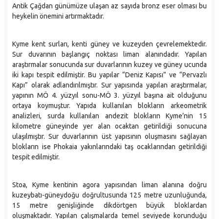
Antik Çağdan günümüze ulaşan az sayıda bronz eser olması bu
Emlak ve İstimlak Müdürlüğü
heykelin önemini artırmaktadır.
Fen İşleri Müdürlüğü
Gelirler Müdürlüğü
Kyme kent surları, kenti güney ve kuzeyden çevrelemektedir.
Sur duvarının başlangıç noktası liman alanındadır. Yapılan
Hukuk İşleri Müdürlüğü
araştırmalar sonucunda sur duvarlarının kuzey ve güney ucunda
İklim Değişikliği ve Sıfır Atık Müdürlüğü
iki kapı tespit edilmiştir. Bu yapılar “Deniz Kapısı” ve “Pervazlı
Kapı” olarak adlandırılmıştır. Sur yapısında yapılan araştırmalar,
İmar ve Şehircilik Müdürlüğü
yapının MÖ 4. yüzyıl sonu-MÖ 3. yüzyıl başına ait olduğunu
İnsan Kaynakları ve Eğitim Müdürlüğü
ortaya koymuştur. Yapıda kullanılan blokların arkeometrik
analizleri, surda kullanılan andezit blokların Kyme’nin 15
İşletme ve İştirakler Müdürlüğü
kilometre güneyinde yer alan ocaktan getirildiği sonucuna
Kültür Sanat ve Sosyal İşler Müdürlüğü
ulaşılmıştır. Sur duvarlarının üst yapısının oluşmasını sağlayan
Makine İkmal Bakım ve Onarım Müdürlüğü
blokların ise Phokaia yakınlarındaki taş ocaklarından getirildiği
tespit edilmiştir.
Mali Hizmetler Müdürlüğü
Muhtarlık İşleri Müdürlüğü
Stoa, Kyme kentinin agora yapısından liman alanına doğru
Özel Kalem Müdürlüğü
kuzeybatı-güneydoğu doğrultusunda 125 metre uzunluğunda,
15 metre genişliğinde dikdörtgen büyük bloklardan
Park ve Вahçeler Müdürlüğü
oluşmaktadır. Yapılan çalışmalarda temel seviyede korunduğu