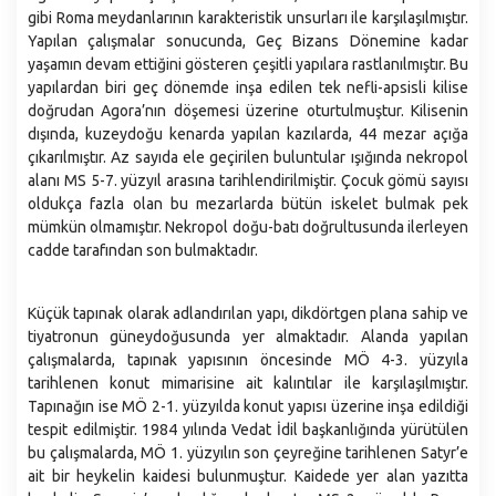
gibi Roma meydanlarının karakteristik unsurları ile karşılaşılmıştır.
Yapılan çalışmalar sonucunda, Geç Bizans Dönemine kadar
yaşamın devam ettiğini gösteren çeşitli yapılara rastlanılmıştır. Bu
yapılardan biri geç dönemde inşa edilen tek nefli-apsisli kilise
doğrudan Agora’nın döşemesi üzerine oturtulmuştur. Kilisenin
dışında, kuzeydoğu kenarda yapılan kazılarda, 44 mezar açığa
çıkarılmıştır. Az sayıda ele geçirilen buluntular ışığında nekropol
alanı MS 5-7. yüzyıl arasına tarihlendirilmiştir. Çocuk gömü sayısı
oldukça fazla olan bu mezarlarda bütün iskelet bulmak pek
mümkün olmamıştır. Nekropol doğu-batı doğrultusunda ilerleyen
cadde tarafından son bulmaktadır.
Küçük tapınak olarak adlandırılan yapı, dikdörtgen plana sahip ve
tiyatronun güneydoğusunda yer almaktadır. Alanda yapılan
çalışmalarda, tapınak yapısının öncesinde MÖ 4-3. yüzyıla
tarihlenen konut mimarisine ait kalıntılar ile karşılaşılmıştır.
Tapınağın ise MÖ 2-1. yüzyılda konut yapısı üzerine inşa edildiği
tespit edilmiştir. 1984 yılında Vedat İdil başkanlığında yürütülen
bu çalışmalarda, MÖ 1. yüzyılın son çeyreğine tarihlenen Satyr’e
ait bir heykelin kaidesi bulunmuştur. Kaidede yer alan yazıtta