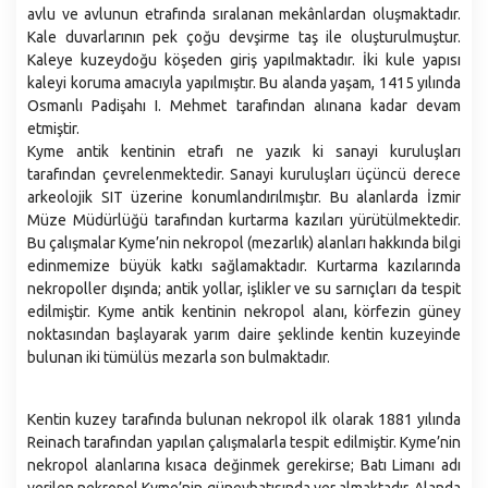
avlu ve avlunun etrafında sıralanan mekânlardan oluşmaktadır.
Kale duvarlarının pek çoğu devşirme taş ile oluşturulmuştur.
Kaleye kuzeydoğu köşeden giriş yapılmaktadır. İki kule yapısı
kaleyi koruma amacıyla yapılmıştır. Bu alanda yaşam, 1415 yılında
Osmanlı Padişahı I. Mehmet tarafından alınana kadar devam
etmiştir.
Kyme antik kentinin etrafı ne yazık ki sanayi kuruluşları
tarafından çevrelenmektedir. Sanayi kuruluşları üçüncü derece
arkeolojik SIT üzerine konumlandırılmıştır. Bu alanlarda İzmir
Müze Müdürlüğü tarafından kurtarma kazıları yürütülmektedir.
Bu çalışmalar Kyme’nin nekropol (mezarlık) alanları hakkında bilgi
edinmemize büyük katkı sağlamaktadır. Kurtarma kazılarında
nekropoller dışında; antik yollar, işlikler ve su sarnıçları da tespit
edilmiştir. Kyme antik kentinin nekropol alanı, körfezin güney
noktasından başlayarak yarım daire şeklinde kentin kuzeyinde
bulunan iki tümülüs mezarla son bulmaktadır.
Kentin kuzey tarafında bulunan nekropol ilk olarak 1881 yılında
Reinach tarafından yapılan çalışmalarla tespit edilmiştir. Kyme’nin
nekropol alanlarına kısaca değinmek gerekirse; Batı Limanı adı