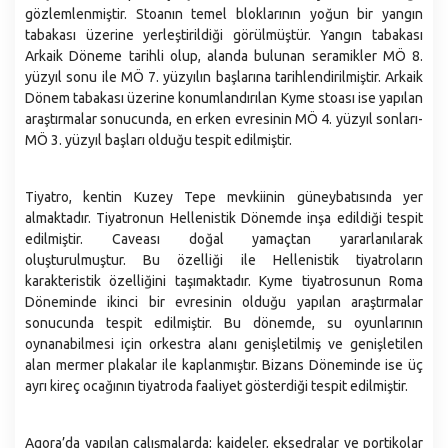
Plan ve Proje Müdürlüğü
gözlemlenmiştir. Stoanın temel bloklarının yoğun bir yangın
tabakası üzerine yerleştirildiği görülmüştür. Yangın tabakası
Sağlık İşleri Müdürlüğü
Arkaik Döneme tarihli olup, alanda bulunan seramikler MÖ 8.
Temizlik İşleri Müdürlüğü
yüzyıl sonu ile MÖ 7. yüzyılın başlarına tarihlendirilmiştir. Arkaik
Dönem tabakası üzerine konumlandırılan Kyme stoası ise yapılan
Ulaşım Hizmetleri Müdürlüğü
araştırmalar sonucunda, en erken evresinin MÖ 4. yüzyıl sonları-
Veteriner İşleri Müdürlüğü
MÖ 3. yüzyıl başları olduğu tespit edilmiştir.
Yazı İşleri Müdürlüğü
Zabıta Müdürlüğü
Tiyatro, kentin Kuzey Tepe mevkiinin güneybatısında yer
almaktadır. Tiyatronun Hellenistik Dönemde inşa edildiği tespit
edilmiştir. Caveası doğal yamaçtan yararlanılarak
oluşturulmuştur. Bu özelliği ile Hellenistik tiyatroların
karakteristik özelliğini taşımaktadır. Kyme tiyatrosunun Roma
Döneminde ikinci bir evresinin olduğu yapılan araştırmalar
sonucunda tespit edilmiştir. Bu dönemde, su oyunlarının
oynanabilmesi için orkestra alanı genişletilmiş ve genişletilen
alan mermer plakalar ile kaplanmıştır. Bizans Döneminde ise üç
ayrı kireç ocağının tiyatroda faaliyet gösterdiği tespit edilmiştir.
Agora’da yapılan çalışmalarda; kaideler, eksedralar ve portikolar