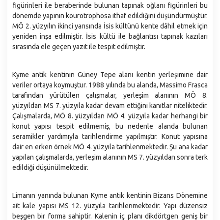
figürinleri ile beraberinde bulunan tapınak oğlanı figürinleri bu
dönemde yapının kourotrophosa ithaf edildiğini düşündürmüştür.
MÖ 2. yüzyılın ikinci yarısında İsis kültünü kente dâhil etmek için
yeniden inşa edilmiştir. İsis kültü ile bağlantısı tapınak kazıları
sırasında ele geçen yazıt ile tespit edilmiştir.
Kyme antik kentinin Güney Tepe alanı kentin yerleşimine dair
veriler ortaya koymuştur. 1988 yılında bu alanda, Massimo Frasca
tarafından yürütülen çalışmalar, yerleşim alanının MÖ 8.
yüzyıldan MS 7. yüzyıla kadar devam ettiğini kanıtlar niteliktedir.
Çalışmalarda, MÖ 8. yüzyıldan MÖ 4. yüzyıla kadar herhangi bir
konut yapısı tespit edilmemiş, bu nedenle alanda bulunan
seramikler yardımıyla tarihlendirme yapılmıştır. Konut yapısına
dair en erken örnek MÖ 4. yüzyıla tarihlenmektedir. Şu ana kadar
yapılan çalışmalarda, yerleşim alanının MS 7. yüzyıldan sonra terk
edildiği düşünülmektedir.
Limanın yanında bulunan Kyme antik kentinin Bizans Dönemine
ait kale yapısı MS 12. yüzyıla tarihlenmektedir. Yapı düzensiz
beşgen bir forma sahiptir. Kalenin iç planı dikdörtgen geniş bir