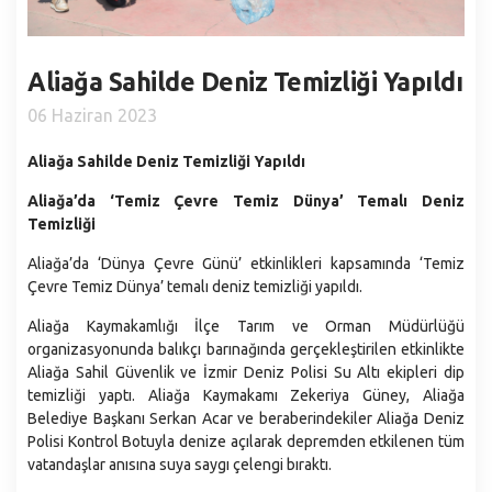
Santranç Kulübü
Gastronomi
Aliağa Devlet Hastanesi
Kardeş Şehirler
Nikah İşlemleri
Nüfus ve Demografi
Kütüphaneler
Stratejik Planlar
Sıfır Atık
Aliağa Sahilde Deniz Temizliği Yapıldı
İdari ve Sosyal Durum
Aliağa Spor ve Yaşam Merkezi
Faaliyet Raporları
Sosyal Market
06 Haziran 2023
Coğrafyası
Aliağa Gençlik Merkezi
Performans Programları
Çöp Ekspres
Eğitim
Aliağa Sahilde Deniz Temizliği Yapıldı
Muhtarlıklarımız
Belediye Bütçesi
Milletin Ekibi
Kültür
Aliağa’da ‘Temiz Çevre Temiz Dünya’ Temalı Deniz
İç Kontrol Uyum Eylem Planı
Kültür Gezileri ve Şehitlik Ziyaretleri
Temizliği
Sağlık
Yönetmelikler
Aliağa Sanat Evi (ASEV)
Ekonomi
Aliağa’da ‘Dünya Çevre Günü’ etkinlikleri kapsamında ‘Temiz
Belediye Birimleri
Çevre Temiz Dünya’ temalı deniz temizliği yapıldı.
Mahallelerimiz
Başkan Yardımcılıkları
Aliağa Kaymakamlığı İlçe Tarım ve Orman Müdürlüğü
Afet İşleri ve Risk Yönetimi Müdürlüğü
organizasyonunda balıkçı barınağında gerçekleştirilen etkinlikte
Aliağa Sahil Güvenlik ve İzmir Deniz Polisi Su Altı ekipleri dip
Araştırma ve Geliştirme Müdürlüğü
temizliği yaptı. Aliağa Kaymakamı Zekeriya Güney, Aliağa
Basın Yayın ve Halkla İlişkiler Müdürlüğü
Belediye Başkanı Serkan Acar ve beraberindekiler Aliağa Deniz
Polisi Kontrol Botuyla denize açılarak depremden etkilenen tüm
Bilgi İşlem Müdürlüğü
vatandaşlar anısına suya saygı çelengi bıraktı.
Destek Hizmetler Müdürlüğü