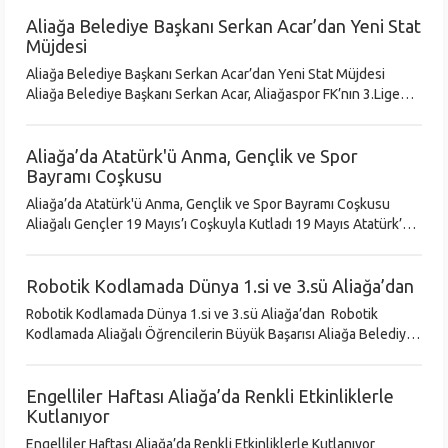
çocuklar,
Aliağa Belediye Başkanı Serkan Acar’dan Yeni Stat
Müjdesi
Aliağa Belediye Başkanı Serkan Acar’dan Yeni Stat Müjdesi
Aliağa Belediye Başkanı Serkan Acar, Aliağaspor FK’nın 3.Lige
yükselmesinin ardından kente yapılması planlanan yeni stat
projesinin müjdesi
Aliağa’da Atatürk'ü Anma, Gençlik ve Spor
Bayramı Coşkusu
Aliağa’da Atatürk'ü Anma, Gençlik ve Spor Bayramı Coşkusu
Aliağalı Gençler 19 Mayıs’ı Coşkuyla Kutladı 19 Mayıs Atatürk’ü
Anma, Gençlik ve Spor Bayramı, Aliağa’da düzenlenen tören ve
etkinli
Robotik Kodlamada Dünya 1.si ve 3.sü Aliağa’dan
Robotik Kodlamada Dünya 1.si ve 3.sü Aliağa’dan Robotik
Kodlamada Aliağalı Öğrencilerin Büyük Başarısı Aliağa Belediye
Başkanı Serkan Acar, ‘Uluslararası STEM Olimpiyatları’nda
kodlama kategori
Engelliler Haftası Aliağa’da Renkli Etkinliklerle
Kutlanıyor
Engelliler Haftası Aliağa’da Renkli Etkinliklerle Kutlanıyor