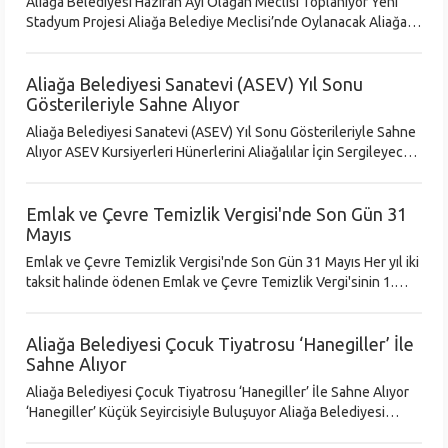
Aliağa Belediyesi Haziran Ayı Olağan Meclisi Toplanıyor Yeni
Stadyum Projesi Aliağa Belediye Meclisi’nde Oylanacak Aliağa
Belediye Meclisi Haziran Ayı Olağan Toplantısı, 6 Haziran 2023
Salı günü
Aliağa Belediyesi Sanatevi (ASEV) Yıl Sonu
Gösterileriyle Sahne Alıyor
Aliağa Belediyesi Sanatevi (ASEV) Yıl Sonu Gösterileriyle Sahne
Alıyor ASEV Kursiyerleri Hünerlerini Aliağalılar İçin Sergileyecek
Aliağa Belediyesi Sanatevi (ASEV) 2022-2023 eğitim dönemini
tiy
Emlak ve Çevre Temizlik Vergisi'nde Son Gün 31
Mayıs
Emlak ve Çevre Temizlik Vergisi'nde Son Gün 31 Mayıs Her yıl iki
taksit halinde ödenen Emlak ve Çevre Temizlik Vergi'sinin 1.
taksit ödemeleri 31 Mayıs 2023 Çarşamba günü son buluyor. V
Aliağa Belediyesi Çocuk Tiyatrosu ‘Hanegiller’ İle
Sahne Alıyor
Aliağa Belediyesi Çocuk Tiyatrosu ‘Hanegiller’ İle Sahne Alıyor
‘Hanegiller’ Küçük Seyircisiyle Buluşuyor Aliağa Belediyesi
Sanatevi (ASEV) Çocuk Tiyatrosu’nda yıl boyunca eğitim gören