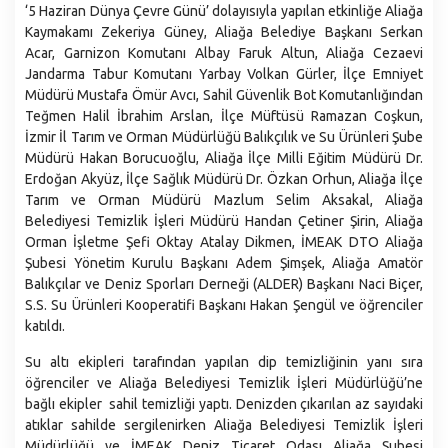
‘5 Haziran Dünya Çevre Günü’ dolayısıyla yapılan etkinliğe Aliağa
Emlak ve İstimlak Müdürlüğü
Kaymakamı Zekeriya Güney, Aliağa Belediye Başkanı Serkan
Fen İşleri Müdürlüğü
Acar, Garnizon Komutanı Albay Faruk Altun, Aliağa Cezaevi
Jandarma Tabur Komutanı Yarbay Volkan Gürler, İlçe Emniyet
Gelirler Müdürlüğü
Müdürü Mustafa Ömür Avcı, Sahil Güvenlik Bot Komutanlığından
Hukuk İşleri Müdürlüğü
Teğmen Halil İbrahim Arslan, İlçe Müftüsü Ramazan Coşkun,
İzmir İl Tarım ve Orman Müdürlüğü Balıkçılık ve Su Ürünleri Şube
İklim Değişikliği ve Sıfır Atık Müdürlüğü
Müdürü Hakan Borucuoğlu, Aliağa İlçe Milli Eğitim Müdürü Dr.
İmar ve Şehircilik Müdürlüğü
Erdoğan Akyüz, İlçe Sağlık Müdürü Dr. Özkan Orhun, Aliağa İlçe
Tarım ve Orman Müdürü Mazlum Selim Aksakal, Aliağa
İnsan Kaynakları ve Eğitim Müdürlüğü
Belediyesi Temizlik İşleri Müdürü Handan Çetiner Şirin, Aliağa
İşletme ve İştirakler Müdürlüğü
Orman İşletme Şefi Oktay Atalay Dikmen, İMEAK DTO Aliağa
Şubesi Yönetim Kurulu Başkanı Adem Şimşek, Aliağa Amatör
Kültür Sanat ve Sosyal İşler Müdürlüğü
Balıkçılar ve Deniz Sporları Derneği (ALDER) Başkanı Naci Biçer,
Makine İkmal Bakım ve Onarım Müdürlüğü
S.S. Su Ürünleri Kooperatifi Başkanı Hakan Şengül ve öğrenciler
katıldı.
Mali Hizmetler Müdürlüğü
Muhtarlık İşleri Müdürlüğü
Su altı ekipleri tarafından yapılan dip temizliğinin yanı sıra
öğrenciler ve Aliağa Belediyesi Temizlik İşleri Müdürlüğü’ne
Özel Kalem Müdürlüğü
bağlı ekipler sahil temizliği yaptı. Denizden çıkarılan az sayıdaki
Park ve Вahçeler Müdürlüğü
atıklar sahilde sergilenirken Aliağa Belediyesi Temizlik İşleri
Müdürlüğü ve İMEAK Deniz Ticaret Odası Aliağa Şubesi