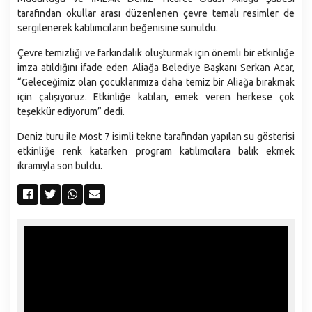
Plan ve Proje Müdürlüğü
tarafından okullar arası düzenlenen çevre temalı resimler de
Sağlık İşleri Müdürlüğü
sergilenerek katılımcıların beğenisine sunuldu.
Temizlik İşleri Müdürlüğü
Çevre temizliği ve farkındalık oluşturmak için önemli bir etkinliğe
imza atıldığını ifade eden Aliağa Belediye Başkanı Serkan Acar,
Ulaşım Hizmetleri Müdürlüğü
“Geleceğimiz olan çocuklarımıza daha temiz bir Aliağa bırakmak
Veteriner İşleri Müdürlüğü
için çalışıyoruz. Etkinliğe katılan, emek veren herkese çok
teşekkür ediyorum” dedi.
Yazı İşleri Müdürlüğü
Zabıta Müdürlüğü
Deniz turu ile Most 7 isimli tekne tarafından yapılan su gösterisi
etkinliğe renk katarken program katılımcılara balık ekmek
ikramıyla son buldu.