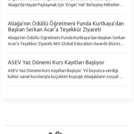
Aliağa’da Hayatı Paylaşmak İçin ‘Engel Yok’ Birleşmiş Milletler
(BM) üyesi tüm ülkelerde her yıl, 10-16 Mayıs tarihleri arasında
kutl
Aliağa’nın Ödüllü Öğretmeni Funda Kurtkaya’dan
Başkan Serkan Acar’a Teşekkür Ziyareti
Aliağa’nın Ödüllü Öğretmeni Funda Kurtkaya’dan Başkan Serkan
Acar’a Teşekkür Ziyareti AKS Global Education Awards (Küresel
Eğitim Ödülleri) kapsamında ‘Yılın En İyi Müdür Yardımcısı’
ödülünü Dubai’
ASEV Yaz Dönemi Kurs Kayıtları Başlıyor
ASEV Yaz Dönemi Kurs Kayıtları Başlıyor Yıl boyunca verdiği
kültür sanat kurslarıyla küçükten büyüğe Aliağalıların sosyal
hayatına renk katan Aliağa Belediyesi Sanatevi’nin (ASEV) yaz
dönemi kurs