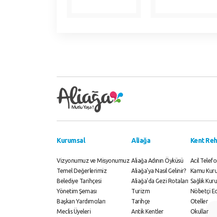
Kurumsal
Aliağa
Kent Reh
Vizyonumuz ve Misyonumuz
Aliağa Adının Öyküsü
Acil Telefo
Temel Değerlerimiz
Aliağa'ya Nasıl Gelinir?
Kamu Kurul
Belediye Tarihçesi
Aliağa'da Gezi Rotaları
Sağlık Kuru
Yönetim Şeması
Turizm
Nöbetçi E
Başkan Yardımcıları
Tarihçe
Oteller
Meclis Üyeleri
Antik Kentler
Okullar