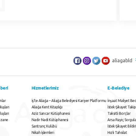
aliagabld
beri
Hizmetlerimiz
E-Belediye
nlar
İş’te Aliağa – Aliağa Belediyesi Kariyer Platformu
İnşaat Maliyet Bed
uşları
Aliağa Kent Kitaplığı
İstek-Şikayet Takip
luşları
Aziz Sancar Kütüphanesi
Taksitli Borçlar
czane
Nadir Nadi Kütüphanesi
Arsa Rayiç Sorgu
Santranç Kulübü
İstek-Şikayet Bildi
Nikah İşlemleri
Hızlı Tahsilat