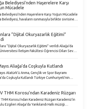
ğa Belediyesi’nden Haşerelere Karşı
un Mücadele
a Belediyesi’nden Haşerelere Karşı Yoğun Mücadele
a Belediyesi, havaların ısınmasıyla birlikte sivrisinek
rasineklerle mücadele çalışmalarına hız verdi. Mayıs
tibarıyla başlayan
nlara “Dijital Okuryazarlık Eğitimi”
ldi
ra “Dijital Okuryazarlık Eğitimi” verildi Aliağa’da
Üniversitesi İletişim Fakültesi Öğrencisi Dilan Sevgi
ından, Kadınlara Yönelik “Dijital Okuryazarlık”
Eğitimi Düzenlendi. Ali
ayıs Aliağa’da Coşkuyla Kutlandı
yıs Atatürk’ü Anma, Gençlik ve Spor Bayramı
 Coşkuyla Kutlandı Türkiye Cumhuriyeti’nin
usu Gazi Mustafa Kemal Atatürk’ün Türk Gençliğine
an ettiği 19 Mayıs Atatürk'ü Anm
V THM Korosu’ndan Karadeniz Rüzgarı
HM Korosu’ndan Karadeniz Rüzgarı Karadeniz’in
 Ezgileri Aliağa’da Yankılandı Halk müziği