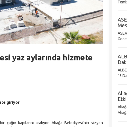
Temizli
Hafta Sonu A
Emla
ASE
Mest
ASEV
Gece ASEV TSM Korosu Zekai Tunca Şarkılarıyla M
Etti ASEV yıl sonu kültür sanat etkinlikleri kapsamında
sahne
lesi yaz aylarında hizmete
ALB
Dak
ALBE
“5 Dak
Eleşt
Alia
Etki
ete giriyor
Aliağ
Aliağ
Başlıyor Aliağa Belediyesi Sanate
r çağın kapılarını aralıyor. Aliağa Belediyesi’nin vizyon
etkin