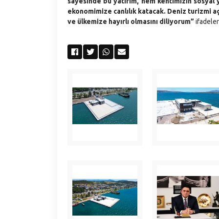
sayesinde bu yatırım, hem kentimizin sosyal 
ekonomimize canlılık katacak. Deniz turizmi aç
ve ülkemize hayırlı olmasını diliyorum”
ifadeler