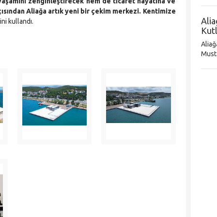
tutku
yaşamını zenginleştirecek hem de ticaret hayatına ve
Sanat
ısından Aliağa artık yeni bir çekim merkezi. Kentimize
Alia
ini kullandı.
Kut
Aliağa
Musta
19 Ma
yurtt