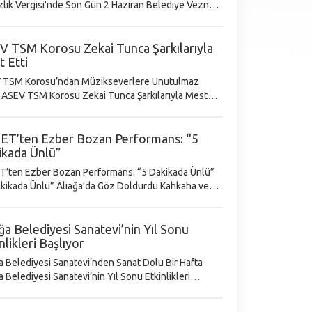
k Vergisi'nde Son Gün 2 Haziran Belediye Veznesi
çık Olacak Her yıl iki taksit halinde ödenen
k ve Çevre Te
V TSM Korosu Zekai Tunca Şarkılarıyla
 Etti
 TSM Korosu’ndan Müzikseverlere Unutulmaz
est
 alan Türk Sanat Müziği (TSM) korosu
ET’ten Ezber Bozan Performans: “5
ikada Ünlü”
T’ten Ezber Bozan Performans: “5 Dakikada Ünlü”
ikada Ünlü” Aliağa’da Göz Doldurdu Kahkaha ve
iri Yanyana: “5 Dakikada Ünlü” Sahneye Damga
Vurdu Aliağa Belediyesi’nin kültür
ğa Belediyesi Sanatevi’nin Yıl Sonu
nlikleri Başlıyor
a Belediyesi Sanatevi’nden Sanat Dolu Bir Hafta
a Belediyesi Sanatevi’nin Yıl Sonu Etkinlikleri
vi (ASEV), yıl sonu
likleri kapsamında sanatseverl