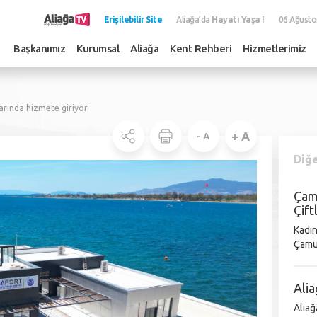
Erişilebilir Site
Aliağa’da
Hayatı Yaşa !
06 Ağusto
Başkanımız
Kurumsal
Aliağa
Kent Rehberi
Hizmetlerimiz
larında hizmete giriyor
+ A
- A
Diğe
Çamu
Çift
Kadın
Çamur
Yolculuk Çamur Atölyem'in kuru
olara
Alia
Aliağa 