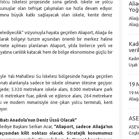
 Yolcu İskelesi projesinde sona gelindi. İskele ve yolcu
Alia
unuşlar olan tefrişat çalışmaları ise hızla devam ediyor.
Yoğ
tımına büyük katkı sağlayacak olan iskele, kente deniz
Aliağ
Aliağ
ve ka
ediyecilik” vizyonuyla hayata geçirilen Aliaport, Aliağa ile
ayı i
larak bölgeyi turizm açısından önemli bir merkez haline
Kadı
mete açılması planlanan Aliaport, yılda binlerce yerli ve
veri
hayatına canlılık katacak hem de bölge ekonomisine güçlü bir
Kadınla
Uşak 
Taraf
iyle Yalı Mahallesi Su İskelesi bölgesinde hayata geçirilen
natı alanlarıyla sadece bir iskele olmanın ötesine geçiyor.
19 M
ojede; 5.320 metrekare iskele alanı, 8.000 metrekare park
19 Ma
136 metrekare fuar, piknik ve eğlence alanı, 264 metrekare
Aliağa’da
rkı ve modern mimarisiyle öne çıkan yolcu terminali, kent
kuruc
ıyor.
armağ
ASE
 Batı Anadolu’nun Deniz Üssü Olacak”
elediye Başkanı Serkan Acar,
“Aliaport, sadece Aliağa’nın
ASEV T
Coşkulu
açısından kilit noktası olacak. Stratejik konumumuz