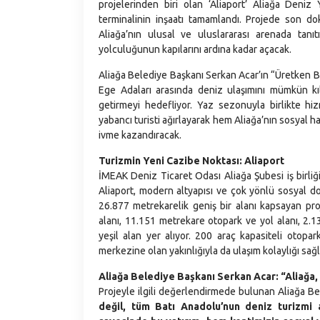
projelerinden biri olan ‘Aliaport’ Aliağa Deniz
terminalinin inşaatı tamamlandı. Projede son dok
Aliağa’nın ulusal ve uluslararası arenada tanı
yolculuğunun kapılarını ardına kadar açacak.
Aliağa Belediye Başkanı Serkan Acar’ın “Üretken Bel
Ege Adaları arasında deniz ulaşımını mümkün kı
getirmeyi hedefliyor. Yaz sezonuyla birlikte hiz
yabancı turisti ağırlayarak hem Aliağa’nın sosyal 
ivme kazandıracak.
Turizmin Yeni Cazibe Noktası: Aliaport
İMEAK Deniz Ticaret Odası Aliağa Şubesi iş birliğ
Aliaport, modern altyapısı ve çok yönlü sosyal do
26.877 metrekarelik geniş bir alanı kapsayan pr
alanı, 11.151 metrekare otopark ve yol alanı, 2.
yeşil alan yer alıyor. 200 araç kapasiteli otopa
merkezine olan yakınlığıyla da ulaşım kolaylığı sağl
Aliağa Belediye Başkanı Serkan Acar: “Aliağa,
Projeyle ilgili değerlendirmede bulunan Aliağa B
değil, tüm Batı Anadolu’nun deniz turizmi 