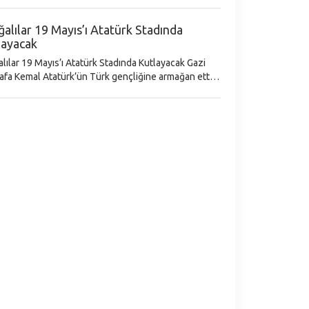
nlarının gönlünde taht kuran Aliağa Belediyesi
evi (ASEV) Türk Halk Müziği Korosu,
ğalılar 19 Mayıs’ı Atatürk Stadında
layacak
lılar 19 Mayıs’ı Atatürk Stadında Kutlayacak Gazi
fa Kemal Atatürk’ün Türk gençliğine armağan ettiği
yıs Atatürk’ü Anma, Gençlik ve Spor Bayramı tüm
a olduğu gibi Aliağa’da da