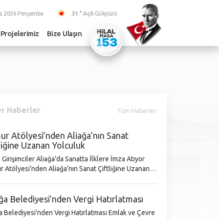
s 2026 Perşembe
31 °
Açık Gökyüzü
Projelerimiz
Bize Ulaşın
r Haberler
Tüm Haberler
r Atölyesi’nden Aliağa’nın Sanat
liğine Uzanan Yolculuk
 Girişimciler Aliağa’da Sanatta İlklere İmza Atıyor
 Atölyesi’nden Aliağa’nın Sanat Çiftliğine Uzanan
cusu Esra Yazıcı, hobi
k başladığı seramik
ğa Belediyesi’nden Vergi Hatırlatması
Belediyesi’nden Vergi Hatırlatması Emlak ve Çevre