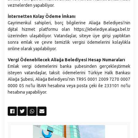
veznelerden yapabiliyor.
Emlak ve İstimlak Müdürlüğü
Fen İşleri Müdürlüğü
İnternetten Kolay Ödeme İmkanı
Gayrimenkul sahipleri, borç bilgilerine Aliağa Belediyesi’nin
Gelirler Müdürlüğü
dijital hizmet platformu olan https://ebelediye.aliaga.bel.tr
Hukuk İşleri Müdürlüğü
üzerinden ulaşabiliyor. Vatandaşlar, siteye üye girişi yaptıktan
sonra emlak ve çevre temizlik vergisi ödemelerini kolaylıkla
İklim Değişikliği ve Sıfır Atık Müdürlüğü
online olarak yapılabiliyor.
İmar ve Şehircilik Müdürlüğü
Vergi Ödenebilecek Aliağa Belediyesi Hesap Numaraları
İnsan Kaynakları ve Eğitim Müdürlüğü
Emlak vergi ödemelerini banka şubesinden gerçekleştirmek
isteyen vatandaşlar, taksit ödemelerini Türkiye Halk Bankası
İşletme ve İştirakler Müdürlüğü
Aliağa Şubesi, Aliağa Belediyesi’nin TR95 0001 2009 7270 0007
Kültür Sanat ve Sosyal İşler Müdürlüğü
0000 05 no’lu İBAN hesabına veya posta çeki ile 233101 no’lu
hesabına yapabiliyor.
Makine İkmal Bakım ve Onarım Müdürlüğü
Mali Hizmetler Müdürlüğü
Muhtarlık İşleri Müdürlüğü
Özel Kalem Müdürlüğü
Park ve Вahçeler Müdürlüğü