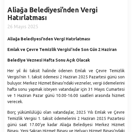
Santranç Kulübü
Gastronomi
Aliağa Devlet Hastanesi
Kardeş Şehirler
Aliağa Belediyesi’nden Vergi
Nikah İşlemleri
Nüfus ve Demografi
Kütüphaneler
Hatırlatması
Stratejik Planlar
Sıfır Atık
İdari ve Sosyal Durum
Aliağa Spor ve Yaşam Merkezi
26 Mayıs 2025
Faaliyet Raporları
Sosyal Market
Coğrafyası
Aliağa Gençlik Merkezi
Performans Programları
Aliağa Belediyesi’nden Vergi Hatırlatması
Çöp Ekspres
Eğitim
Muhtarlıklarımız
Belediye Bütçesi
Milletin Ekibi
Emlak ve Çevre Temizlik Vergisi'nde Son Gün 2 Haziran
Kültür
İç Kontrol Uyum Eylem Planı
Kültür Gezileri ve Şehitlik Ziyaretleri
Belediye Veznesi Hafta Sonu Açık Olacak
Sağlık
Yönetmelikler
Aliağa Sanat Evi (ASEV)
Ekonomi
Her yıl iki taksit halinde ödenen Emlak ve Çevre Temizlik
Belediye Birimleri
Vergisi’nin 1. taksit ödemesi 2 Haziran 2025 Pazartesi günü son
Mahallelerimiz
buluyor. Merkez Hizmet Binası’ndaki vezneler, vergi ödemelerini
Başkan Yardımcılıkları
hafta sonu yapmak isteyen vatandaşlar için 31 Mayıs Cumartesi
Afet İşleri ve Risk Yönetimi Müdürlüğü
ve 1 Haziran Pazar günü 10.00-16.00 saatleri arasında hizmet
Araştırma ve Geliştirme Müdürlüğü
verecek.
Basın Yayın ve Halkla İlişkiler Müdürlüğü
Borç yükümlülüğü olan vatandaşlar, 2025 Yılı Emlak ve Çevre
Temizlik Vergisi 1. taksit ödemelerini 2 Haziran 2025 Pazartesi
Bilgi İşlem Müdürlüğü
günü saat 17.00’ye kadar Aliağa Belediyesi Merkez Hizmet
Destek Hizmetler Müdürlüğü
Binası, Yeni Şakran Hizmet Binası ve Helvacı Hizmet Binası’ndaki