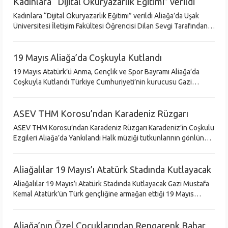
Kadınlara “Dijital Okuryazarlık Eğitimi” verildi
Kadınlara “Dijital Okuryazarlık Eğitimi” verildi Aliağa’da Uşak
Üniversitesi İletişim Fakültesi Öğrencisi Dilan Sevgi Tarafından,
Kadınlara Yönelik “Dijital Okuryazarlık” Eğitimi Düzenlendi. Ali
19 Mayıs Aliağa’da Coşkuyla Kutlandı
19 Mayıs Atatürk’ü Anma, Gençlik ve Spor Bayramı Aliağa’da
Coşkuyla Kutlandı Türkiye Cumhuriyeti’nin kurucusu Gazi
Mustafa Kemal Atatürk’ün Türk Gençliğine armağan ettiği 19
Mayıs Atatürk'ü Anm
ASEV THM Korosu’ndan Karadeniz Rüzgarı
ASEV THM Korosu’ndan Karadeniz Rüzgarı Karadeniz’in Coşkulu
Ezgileri Aliağa’da Yankılandı Halk müziği tutkunlarının gönlünde
taht kuran Aliağa Belediyesi Sanatevi (ASEV) Türk Halk Müziği
Korosu,
Aliağalılar 19 Mayıs’ı Atatürk Stadında Kutlayacak
Aliağalılar 19 Mayıs’ı Atatürk Stadında Kutlayacak Gazi Mustafa
Kemal Atatürk’ün Türk gençliğine armağan ettiği 19 Mayıs
Atatürk’ü Anma, Gençlik ve Spor Bayramı tüm yurtta olduğu gibi
Aliağa’da da
Aliağa’nın Özel Çocuklarından Rengarenk Bahar