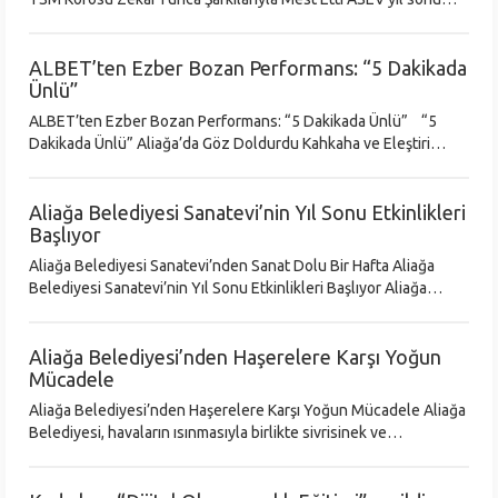
kültür sanat etkinlikleri kapsamında sahne alan Türk Sanat
Müziği (TSM) korosu
ALBET’ten Ezber Bozan Performans: “5 Dakikada
Ünlü”
ALBET’ten Ezber Bozan Performans: “5 Dakikada Ünlü” “5
Dakikada Ünlü” Aliağa’da Göz Doldurdu Kahkaha ve Eleştiri
Yanyana: “5 Dakikada Ünlü” Sahneye Damga Vurdu Aliağa
Belediyesi’nin kültür
Aliağa Belediyesi Sanatevi’nin Yıl Sonu Etkinlikleri
Başlıyor
Aliağa Belediyesi Sanatevi’nden Sanat Dolu Bir Hafta Aliağa
Belediyesi Sanatevi’nin Yıl Sonu Etkinlikleri Başlıyor Aliağa
Belediyesi Sanatevi (ASEV), yıl sonu etkinlikleri kapsamında
sanatseverl
Aliağa Belediyesi’nden Haşerelere Karşı Yoğun
Mücadele
Aliağa Belediyesi’nden Haşerelere Karşı Yoğun Mücadele Aliağa
Belediyesi, havaların ısınmasıyla birlikte sivrisinek ve
karasineklerle mücadele çalışmalarına hız verdi. Mayıs ayı
itibarıyla başlayan