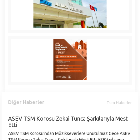
Plan ve Proje Müdürlüğü
Sağlık İşleri Müdürlüğü
Temizlik İşleri Müdürlüğü
Ulaşım Hizmetleri Müdürlüğü
Veteriner İşleri Müdürlüğü
Yazı İşleri Müdürlüğü
Zabıta Müdürlüğü
Diğer Haberler
Tüm Haberler
ASEV TSM Korosu Zekai Tunca Şarkılarıyla Mest
Etti
ASEV TSM Korosu’ndan Müzikseverlere Unutulmaz Gece ASEV
TSM Korosu Zekai Tunca Şarkılarıyla Mest Etti ASEV yıl sonu