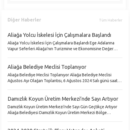
Diğer Haberler
Tüm Haberler
Aliağa Yolcu İskelesi İçin Çalışmalara Başlandı
Aliağa Yolcu İskelesi İçin Çalışmalara Başlandı Ege Adalarına
Vapur Seferleri Aliağa’nın Turizmine ve Ekonomisine Değer
Katacak Aliağa Belediyesi ile İMEAK Deniz Ticaret Odası Aliağa
Şubesi iş
Aliağa Belediye Meclisi Toplanıyor
Aliağa Belediye Meclisi Toplanıyor Aliağa Belediye Meclisi
Ağustos Ayı Olağan Toplantısı, 6 Ağustos 2024 Salı günü saat
18.00’de gerçekleştirilecek. Belediye Başkanı Serkan Acar
yönetiminde yapılac
Damızlık Koyun Üretim Merkezi’nde Sayı Artıyor
Damızlık Koyun Üretim Merkezi’nde Sayı Gün Geçtikçe Artıyor
Aliağa Belediyesi Damızlık Koyun Üretim Merkezi Bölge
Ekonomisine Değer Katmaya Hazırlanıyor ‘Damızlık Koyun
Üretim Merkezi’nde Koyun