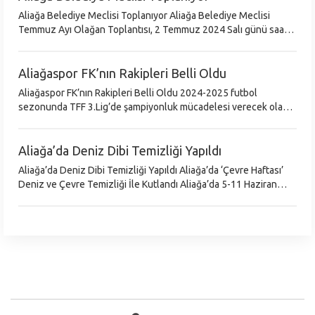
Aliağa Belediye Meclisi Toplanıyor Aliağa Belediye Meclisi
Temmuz Ayı Olağan Toplantısı, 2 Temmuz 2024 Salı günü saat
18.00’de gerçekleştirilecek. Belediye Başkanı Serkan Acar
yönetiminde yapılacak
Aliağaspor FK’nın Rakipleri Belli Oldu
Aliağaspor FK’nın Rakipleri Belli Oldu 2024-2025 futbol
sezonunda TFF 3.Lig’de şampiyonluk mücadelesi verecek olan
Aliağaspor FK’nın rakipleri belli oldu. TFF 3. Lig Grupları Kura
Çekimi, Riva&
Aliağa’da Deniz Dibi Temizliği Yapıldı
Aliağa’da Deniz Dibi Temizliği Yapıldı Aliağa’da ‘Çevre Haftası’
Deniz ve Çevre Temizliği İle Kutlandı Aliağa’da 5-11 Haziran
Çevre Haftası kapsamında ‘Temiz Deniz, Temiz Aliağa ve Temiz
Dünya’