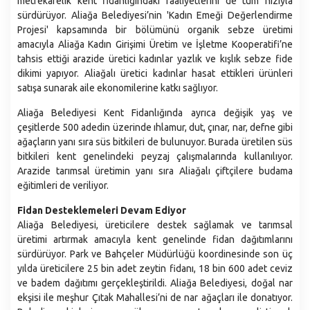
metrekarelik kent fidanlığındaki faaliyetlerini de tüm hızıyla
Plan ve Proje Müdürlüğü
sürdürüyor. Aliağa Belediyesi’nin 'Kadın Emeği Değerlendirme
Sağlık İşleri Müdürlüğü
Projesi' kapsamında bir bölümünü organik sebze üretimi
amacıyla Aliağa Kadın Girişimi Üretim ve İşletme Kooperatifi’ne
Temizlik İşleri Müdürlüğü
tahsis ettiği arazide üretici kadınlar yazlık ve kışlık sebze fide
Ulaşım Hizmetleri Müdürlüğü
dikimi yapıyor. Aliağalı üretici kadınlar hasat ettikleri ürünleri
satışa sunarak aile ekonomilerine katkı sağlıyor.
Veteriner İşleri Müdürlüğü
Yazı İşleri Müdürlüğü
Aliağa Belediyesi Kent Fidanlığında ayrıca değişik yaş ve
çeşitlerde 500 adedin üzerinde ıhlamur, dut, çınar, nar, defne gibi
Zabıta Müdürlüğü
ağaçların yanı sıra süs bitkileri de bulunuyor. Burada üretilen süs
bitkileri kent genelindeki peyzaj çalışmalarında kullanılıyor.
Arazide tarımsal üretimin yanı sıra Aliağalı çiftçilere budama
eğitimleri de veriliyor.
Fidan Desteklemeleri Devam Ediyor
Aliağa Belediyesi, üreticilere destek sağlamak ve tarımsal
üretimi artırmak amacıyla kent genelinde fidan dağıtımlarını
sürdürüyor. Park ve Bahçeler Müdürlüğü koordinesinde son üç
yılda üreticilere 25 bin adet zeytin fidanı, 18 bin 600 adet ceviz
ve badem dağıtımı gerçekleştirildi. Aliağa Belediyesi, doğal nar
ekşisi ile meşhur Çıtak Mahallesi’ni de nar ağaçları ile donatıyor.