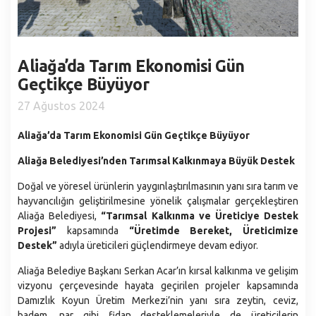
Santranç Kulübü
Gastronomi
Aliağa Devlet Hastanesi
Kardeş Şehirler
Nikah İşlemleri
Nüfus ve Demografi
Kütüphaneler
Stratejik Planlar
Sıfır Atık
İdari ve Sosyal Durum
Aliağa Spor ve Yaşam Merkezi
Aliağa’da Tarım Ekonomisi Gün
Faaliyet Raporları
Sosyal Market
Coğrafyası
Geçtikçe Büyüyor
Aliağa Gençlik Merkezi
Performans Programları
Çöp Ekspres
Eğitim
27 Ağustos 2024
Muhtarlıklarımız
Belediye Bütçesi
Milletin Ekibi
Kültür
İç Kontrol Uyum Eylem Planı
Aliağa’da Tarım Ekonomisi Gün Geçtikçe Büyüyor
Kültür Gezileri ve Şehitlik Ziyaretleri
Sağlık
Yönetmelikler
Aliağa Belediyesi’nden Tarımsal Kalkınmaya Büyük Destek
Aliağa Sanat Evi (ASEV)
Ekonomi
Belediye Birimleri
Doğal ve yöresel ürünlerin yaygınlaştırılmasının yanı sıra tarım ve
Mahallelerimiz
Başkan Yardımcılıkları
hayvancılığın geliştirilmesine yönelik çalışmalar gerçekleştiren
Aliağa Belediyesi,
“Tarımsal Kalkınma ve Üreticiye Destek
Afet İşleri ve Risk Yönetimi Müdürlüğü
Projesi”
kapsamında
“Üretimde Bereket, Üreticimize
Araştırma ve Geliştirme Müdürlüğü
Destek”
adıyla üreticileri güçlendirmeye devam ediyor.
Basın Yayın ve Halkla İlişkiler Müdürlüğü
Aliağa Belediye Başkanı Serkan Acar’ın kırsal kalkınma ve gelişim
vizyonu çerçevesinde hayata geçirilen projeler kapsamında
Bilgi İşlem Müdürlüğü
Damızlık Koyun Üretim Merkezi’nin yanı sıra zeytin, ceviz,
Destek Hizmetler Müdürlüğü
badem, nar gibi fidan desteklemeleriyle de üreticilerin