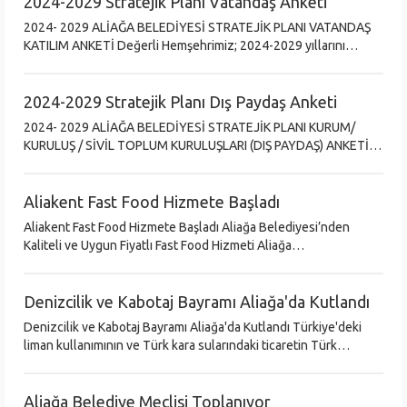
2024-2029 Stratejik Planı Vatandaş Anketi
2024- 2029 ALİAĞA BELEDİYESİ STRATEJİK PLANI VATANDAŞ
KATILIM ANKETİ Değerli Hemşehrimiz; 2024-2029 yıllarını
kapsayan beş (5) yıllık Aliağa Belediyesi Stratejik Planı Hazırlama
çalışmalarımıza
2024-2029 Stratejik Planı Dış Paydaş Anketi
2024- 2029 ALİAĞA BELEDİYESİ STRATEJİK PLANI KURUM/
KURULUŞ / SİVİL TOPLUM KURULUŞLARI (DIŞ PAYDAŞ) ANKETİ
Değerli Paydaşımız; 2024-2029 yıllarını kapsayan beş (5) yıllık
Aliağa Belediyesi St
Aliakent Fast Food Hizmete Başladı
Aliakent Fast Food Hizmete Başladı Aliağa Belediyesi’nden
Kaliteli ve Uygun Fiyatlı Fast Food Hizmeti Aliağa
Belediyesi’nden Yepyeni Bir Hizmet Daha Aliağa’da kaliteli ve
uygun fiyatlı fast f
Denizcilik ve Kabotaj Bayramı Aliağa'da Kutlandı
Denizcilik ve Kabotaj Bayramı Aliağa'da Kutlandı Türkiye'deki
liman kullanımının ve Türk kara sularındaki ticaretin Türk
vatandaşları tarafından yapılmasını sağlayan Kabotaj Kanunu'nun
Aliağa Belediye Meclisi Toplanıyor