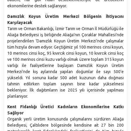
ekonomilerine destek sağlanıyor.
Emlak ve İstimlak Müdürlüğü
Fen İşleri Müdürlüğü
Damızlık Koyun Üretim Merkezi Bölgenin İhtiyacını
Karşılayacak
Gelirler Müdürlüğü
Tarım ve Orman Bakanlığı, İzmir Tarım ve Orman İl Müdürlüğü ile
Hukuk İşleri Müdürlüğü
Aliağa Belediyesi iş birliğinde Aliağa’nın Çoraklar Mahallesi’nde
projelendirilen ‘Damızlık Koyun Üretim Merkezi’nde çalışmalar
İklim Değişikliği ve Sıfır Atık Müdürlüğü
tüm hızıyla devam ediyor. Geçtiğimiz yıl 100 merinos cinsi koyun,
İmar ve Şehircilik Müdürlüğü
10 merinos cinsi koç, 95 kıvırcık cinsi koyun, 10 kıvırcık cinsi koç
ve 100 merinos cinsi kuzu varlığı olmak üzere toplam 315 koyun
İnsan Kaynakları ve Eğitim Müdürlüğü
varlığı ile faaliyetlerine başlayan Damızlık Koyun Üretim
İşletme ve İştirakler Müdürlüğü
Merkezi’nde kış aylarında yapılan doğumlar ile sayı 500’e
yükseldi. Yıl sonuna kadar 500 adet kuzunun daha doğması
Kültür Sanat ve Sosyal İşler Müdürlüğü
tahmin edilirken toplam sayının bine kadar yükselmesi
Makine İkmal Bakım ve Onarım Müdürlüğü
bekleniyor. İlk dağıtımların ise 2025 yılı içerisinde yapılması
planlanıyor.
Mali Hizmetler Müdürlüğü
Muhtarlık İşleri Müdürlüğü
Kent Fidanlığı Üretici Kadınların Ekonomilerine Katkı
Sağlıyor
Özel Kalem Müdürlüğü
Organik yerli üretim konusunda çalışmalarını sürdüren Aliağa
Park ve Вahçeler Müdürlüğü
Belediyesi, Çaltılıdere bölgesinde kendisine ait 27 bin 200