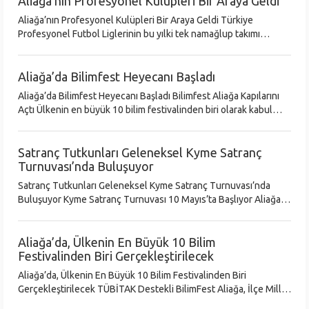
Aliağa’nın Profesyonel Kulüpleri Bir Araya Geldi
Aliağa’nın Profesyonel Kulüpleri Bir Araya Geldi Türkiye
Profesyonel Futbol Liglerinin bu yılki tek namağlup takımı
Aliağaspor FK ile Aliağa’nın Türkiye Basketbol Süper Ligi’ndeki
başarılı temsilci
Aliağa’da Bilimfest Heyecanı Başladı
Aliağa’da Bilimfest Heyecanı Başladı Bilimfest Aliağa Kapılarını
Açtı Ülkenin en büyük 10 bilim festivalinden biri olarak kabul
edilen, TÜBİTAK Destekli BilimFest Aliağa, Avcı Ramadan Çocuk
Oyun
Satranç Tutkunları Geleneksel Kyme Satranç
Turnuvası’nda Buluşuyor
Satranç Tutkunları Geleneksel Kyme Satranç Turnuvası’nda
Buluşuyor Kyme Satranç Turnuvası 10 Mayıs’ta Başlıyor Aliağa
Belediyesi’nin bu yıl 19 Mayıs Atatürk’ü Anma Gençlik ve Spor
Bayramı etkinl
Aliağa’da, Ülkenin En Büyük 10 Bilim
Festivalinden Biri Gerçekleştirilecek
Aliağa’da, Ülkenin En Büyük 10 Bilim Festivalinden Biri
Gerçekleştirilecek TÜBİTAK Destekli BilimFest Aliağa, İlçe Milli
Eğitim Müdürlüğü Tarafından 17-18-19 Nisan’da Avcı Ramadan