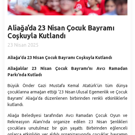
Santranç Kulübü
Gastronomi
Aliağa Devlet Hastanesi
Kardeş Şehirler
Nikah İşlemleri
Nüfus ve Demografi
Kütüphaneler
Stratejik Planlar
Sıfır Atık
İdari ve Sosyal Durum
Aliağa Spor ve Yaşam Merkezi
Aliağa’da 23 Nisan Çocuk Bayramı
Faaliyet Raporları
Sosyal Market
Coğrafyası
Coşkuyla Kutlandı
Aliağa Gençlik Merkezi
Performans Programları
Çöp Ekspres
Eğitim
23 Nisan 2025
Muhtarlıklarımız
Belediye Bütçesi
Milletin Ekibi
Kültür
İç Kontrol Uyum Eylem Planı
Aliağa’da 23 Nisan Çocuk Bayramı Coşkuyla Kutlandı
Kültür Gezileri ve Şehitlik Ziyaretleri
Sağlık
Yönetmelikler
Aliağalılar 23 Nisan Çocuk Bayramı’nı Avcı Ramadan
Aliağa Sanat Evi (ASEV)
Ekonomi
Parkı’nda Kutladı
Belediye Birimleri
Mahallelerimiz
Başkan Yardımcılıkları
Büyük Önder Gazi Mustafa Kemal Atatürk’ün tüm dünya
çocuklarına armağan ettiği ‘23 Nisan Ulusal Egemenlik ve Çocuk
Afet İşleri ve Risk Yönetimi Müdürlüğü
Bayramı’ Aliağa’da düzenlenen birbirinden renkli etkinliklerle
Araştırma ve Geliştirme Müdürlüğü
kutlandı.
Basın Yayın ve Halkla İlişkiler Müdürlüğü
Aliağa Belediyesi tarafından Avcı Ramadan Çocuk Oyun ve
Rekreasyon Alanı’nda organize edilen 23 Nisan Şenlikleri
Bilgi İşlem Müdürlüğü
çocuklara unutulmaz bir gün yaşattı. Birbirinden eğlenceli
Destek Hizmetler Müdürlüğü
onlarca etkinliğin yer aldığı organizasyonda çocuklar, bayramın