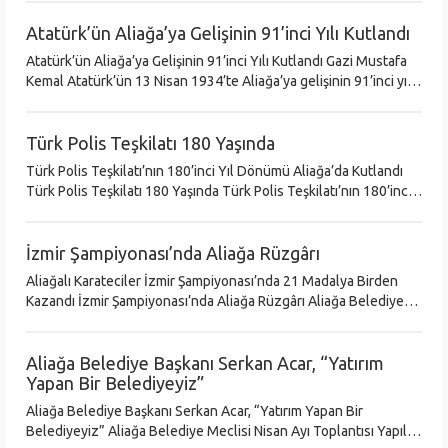
Rekreasyon Alanı’
Atatürk’ün Aliağa’ya Gelişinin 91’inci Yılı Kutlandı
Atatürk’ün Aliağa’ya Gelişinin 91’inci Yılı Kutlandı Gazi Mustafa
Kemal Atatürk’ün 13 Nisan 1934’te Aliağa’ya gelişinin 91’inci yıl
dönümü düzenlenen programla kutlandı. Aliağa Belediyesi tarafı
Türk Polis Teşkilatı 180 Yaşında
Türk Polis Teşkilatı’nın 180’inci Yıl Dönümü Aliağa’da Kutlandı
Türk Polis Teşkilatı 180 Yaşında Türk Polis Teşkilatı’nın 180’inci
yıl dönümü Aliağa’da düzenlenen programlarla kutlandı. Aliağ
İzmir Şampiyonası’nda Aliağa Rüzgârı
Aliağalı Karateciler İzmir Şampiyonası’nda 21 Madalya Birden
Kazandı İzmir Şampiyonası’nda Aliağa Rüzgârı Aliağa Belediyesi
Spor Okulları’nda eğitim gören karate öğrencileri İzmir’de
Düzenlenen
Aliağa Belediye Başkanı Serkan Acar, “Yatırım
Yapan Bir Belediyeyiz”
Aliağa Belediye Başkanı Serkan Acar, “Yatırım Yapan Bir
Belediyeyiz” Aliağa Belediye Meclisi Nisan Ayı Toplantısı Yapıldı