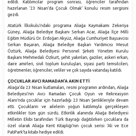
Plan ve Proje Müdürlüğü
edildi. Katılımcılar program sonrası, öğrenciler tarafından
hazırlanan ‘23 Nisan’da Çocuk Olmak’ konulu resim sergisini
Sağlık İşleri Müdürlüğü
gezdi.
Temizlik İşleri Müdürlüğü
Atatürk İlkokulu’ndaki programa Aliağa Kaymakamı Zekeriya
Ulaşım Hizmetleri Müdürlüğü
Güney, Aliağa Belediye Başkanı Serkan Acar, Aliağa İlçe Milli
Eğitim Müdürü Dr. Erdoğan Akyüz, Aliağa Cumhuriyet Başsavcısı
Veteriner İşleri Müdürlüğü
Serkan Başaran, Aliağa Belediye Başkan Yardımcısı Mesut
Yazı İşleri Müdürlüğü
Öztürk, Aliağa Belediyesi Personel Şirketi Yönetim Kurulu
Başkanı Mehmedali Özkurt, şehit yakınları, gaziler, askeri erkan,
Zabıta Müdürlüğü
daire amirleri, sivil toplum kuruluşları, siyasi parti temsilcileri,
öğretmenler, öğrenciler, veliler ve çok sayıda vatandaş katıldı.
ÇOCUKLAR AVCI RAMADAN’A AKIN ETTİ
Aliağa’da 23 Nisan kutlamaları, resmi programın ardından, Aliağa
Belediyesi’nin Avcı Ramadan Çocuk Oyun ve Rekreasyon
Alanı’nda çocuklar için hazırladığı 23 Nisan Şenlikleriyle devam
etti. Çocukların ve ailelerin yoğun katılımıyla gerçekleşen
etkinlikler tüm gün sürdü. Etkinlik alanında Aliağa Belediyesi
Milletin Ekibi tarafından Türk Bayrağı dağıtılırken çocuklara da
özel olarak Aliağa Kent Kitaplığı’nın çocuk serisi ‘Ali ve Ece
PatiPark’ta kitabı hediye edildi.