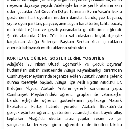
neşesini doyasıya yaşadı. Aileleriyle birlikte şenlik alanına akın
Emlak ve İstimlak Müdürlüğü
eden çocuklar; Arif Güven’in DJ performansı, Evrim Yaşar’ın kukla
Fen İşleri Müdürlüğü
gösterileri, halk oyunları, modern danslar, bando, yüz boyama,
Gelirler Müdürlüğü
şişme oyun parkları, palyaço, animasyon karakterler, tahta bacak,
motosiklet eğitimi ve çeşitli yarışmalarla gönüllerince eğlendi.
Hukuk İşleri Müdürlüğü
Şenlik alanında 7’den 70’e tüm vatandaşların büyük ilgisiyle
İklim Değişikliği ve Sıfır Atık Müdürlüğü
karşılanan Aliağa Belediye Başkanı Serkan Acar, çocukların
gününü kutlayarak mutluluklarına ortak oldu.
İmar ve Şehircilik Müdürlüğü
KORTEJ VE ÖĞRENCİ GÖSTERİLERİNE YOĞUN İLGİ
İnsan Kaynakları ve Eğitim Müdürlüğü
Aliağa’da ‘23 Nisan Ulusal Egemenlik ve Çocuk Bayramı’
İşletme ve İştirakler Müdürlüğü
kutlamaları sabah saatlerinde Aliağa Kaymakamlığı tarafından
Cumhuriyet Meydanı’nda organize edilen Atatürk Anıtına çelenk
Kültür Sanat ve Sosyal İşler Müdürlüğü
sunma töreniyle başladı. Aliağa İlçe Milli Eğitim Müdürü Dr.
Makine İkmal Bakım ve Onarım Müdürlüğü
Erdoğan Akyüz, Atatürk Anıtı’na çelenk sunumunu yaptı.
Cumhuriyet Meydanı’ndaki öğrenci grupları ile vatandaşlar
Mali Hizmetler Müdürlüğü
bando eşliğinde öğrenci gösterilerinin yapılacağı Atatürk
Muhtarlık İşleri Müdürlüğü
İlkokulu’na kortej halinde yürüdü. Atatürk İlkokulu’nda
gerçekleştirilen öğrenci gösterileri vatandaşlardan büyük alkış
Özel Kalem Müdürlüğü
toplarken Aliağa’da okullar arası yapılan resim ve şiir
Park ve Вahçeler Müdürlüğü
yarışmasında dereceye giren öğrencilere de ödülleri takdim