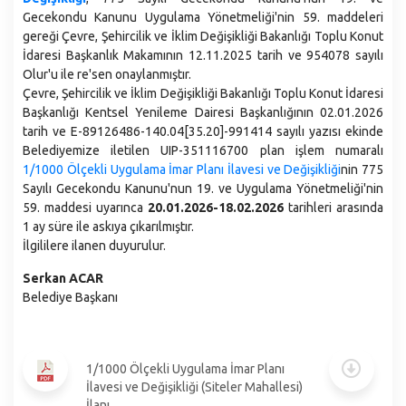
Santranç Kulübü
Gastronomi
Gecekondu Kanunu Uygulama Yönetmeliği'nin 59. maddeleri
Aliağa Devlet Hastanesi
Kardeş Şehirler
Nikah İşlemleri
gereği Çevre, Şehircilik ve İklim Değişikliği Bakanlığı Toplu Konut
Nüfus ve Demografi
Kütüphaneler
Stratejik Planlar
İdaresi Başkanlık Makamının 12.11.2025 tarih ve 954078 sayılı
Sıfır Atık
İdari ve Sosyal Durum
Olur'u ile re'sen onaylanmıştır.
Aliağa Spor ve Yaşam Merkezi
Faaliyet Raporları
Sosyal Market
Çevre, Şehircilik ve İklim Değişikliği Bakanlığı Toplu Konut İdaresi
Coğrafyası
Aliağa Gençlik Merkezi
Başkanlığı Kentsel Yenileme Dairesi Başkanlığının 02.01.2026
Performans Programları
Çöp Ekspres
Eğitim
tarih ve E-89126486-140.04[35.20]-991414 sayılı yazısı ekinde
Muhtarlıklarımız
Belediye Bütçesi
Belediyemize iletilen UIP-351116700 plan işlem numaralı
Milletin Ekibi
Kültür
1/1000 Ölçekli Uygulama İmar Planı İlavesi ve Değişikliği
nin 775
İç Kontrol Uyum Eylem Planı
Kültür Gezileri ve Şehitlik Ziyaretleri
Sağlık
Sayılı Gecekondu Kanunu'nun 19. ve Uygulama Yönetmeliği'nin
Yönetmelikler
59. maddesi uyarınca
20.01.2026-18.02.2026
tarihleri arasında
Aliağa Sanat Evi (ASEV)
Ekonomi
1 ay süre ile askıya çıkarılmıştır.
Belediye Birimleri
İlgililere ilanen duyurulur.
Mahallelerimiz
Başkan Yardımcılıkları
Serkan ACAR
Afet İşleri ve Risk Yönetimi Müdürlüğü
Belediye Başkanı
Araştırma ve Geliştirme Müdürlüğü
Basın Yayın ve Halkla İlişkiler Müdürlüğü
Bilgi İşlem Müdürlüğü
1/1000 Ölçekli Uygulama İmar Planı
İlavesi ve Değişikliği (Siteler Mahallesi)
Destek Hizmetler Müdürlüğü
İlanı