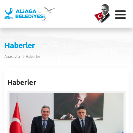
Başkandan Mesaj
Haberler
Başkan Serkan Acar Özgeçmiş
Vizyonumuz ve Misyonumuz
Anasayfa
Haberler
Başkan Galeri
Temel Değerlerimiz
Aliağa Adının Öyküsü
Başkana Mesaj Yolla
Belediye Tarihçesi
Aliağa'ya Nasıl Gelinir?
Acil Telefonlar
Haberler
Yönetim Şeması
Aliağa'da Gezi Rotaları
Kamu Kuruluşları
Başkan Yardımcıları
İş’te Aliağa – Aliağa Belediyesi Kariyer Platformu
Turizm
Sağlık Kuruluşları
Meclis Üyeleri
Aliağa Kent Kitaplığı
Tarihçe
Tamamlanan Projeler
Nöbetçi Eczane
Encümen Üyeleri
Aziz Sancar Kütüphanesi
Antik Kentler
Devam Eden Projeler
Oteller
Kurumsal Logolarımız
Bize Ulaşın
Nadir Nadi Kütüphanesi
Helvacı Kilimi
Sosyal Sorumluluk Projeleri
Okullar
Kurumsal Kimlik Kılavuzu
Mahallelerimiz