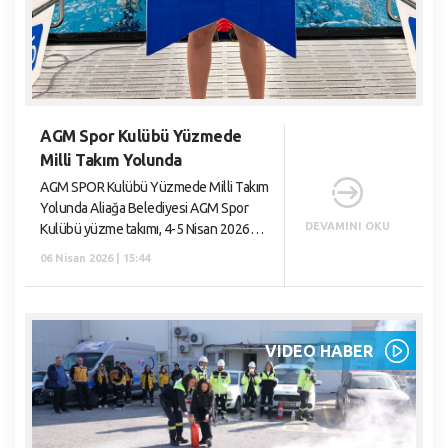
AGM Spor Kulübü Yüzmede
Milli Takım Yolunda
AGM SPOR Kulübü Yüzmede Milli Takım
Yolunda Aliağa Belediyesi AGM Spor
DEVAMINI OKU
Kulübü yüzme takımı, 4-5 Nisan 2026
tarihlerinde İzmir Halkapınar Olimpik
06 Nisan 2026 | 15:44
Yüzme Havuzu’nda düzenlenen 13+
yaş Türkiye Yıldız,
VIDEO HABER