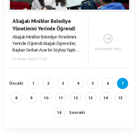
Aliağalı Minikler Belediye
Yönetimini Yerinde Öğrendi
Aliağalı Minikler Belediye Yönetimini
Yerinde Öğrendi Aliağalı Öğrenciler,
DEVAMINI OKU
Başkan Serkan Acar ile Söyleşi Yaptı
Aliağa Cumhuriyet İlkokulu 3. sınıf
01 Nisan 2026 | 17:29
öğrencileri, Hayat Bilgisi dersinde
işledikler
Önceki
1
2
3
4
5
6
7
8
9
10
11
12
13
14
15
16
Sonraki