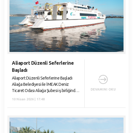
Emlak ve İstimlak Müdürlüğü
Fen İşleri Müdürlüğü
Gelirler Müdürlüğü
Hukuk İşleri Müdürlüğü
İklim Değişikliği ve Sıfır Atık Müdürlüğü
İmar ve Şehircilik Müdürlüğü
İnsan Kaynakları ve Eğitim Müdürlüğü
Aliaport Düzenli Seferlerine
Başladı
İşletme ve İştirakler Müdürlüğü
Aliaport Düzenli Seferlerine Başladı
Kültür Sanat ve Sosyal İşler Müdürlüğü
Aliağa Belediyesi ile İMEAK Deniz
Makine İkmal Bakım ve Onarım Müdürlüğü
DEVAMINI OKU
Ticaret Odası Aliağa Şubesi iş birliğinde
projelendirilen Aliaport Aliağa Deniz
Mali Hizmetler Müdürlüğü
10 Nisan 2026 | 17:48
Yolcu İskelesi’nden Midilli’ye düzenli
Muhtarlık İşleri Müdürlüğü
seferle
Özel Kalem Müdürlüğü
Park ve Вahçeler Müdürlüğü