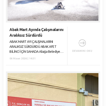
Abak Mart Ayında Çalışmalarını
Aralıksız Sürdürdü
ABAK MART AYI ÇALIŞMALARINI
ARALIKSIZ SÜRDÜRDÜ ABAK AFET
DEVAMINI OKU
BİLİNCİ İÇİN SAHADA Aliağa Belediyesi
Arama Kurtarma Ekibi (ABAK), mart ayı
06 Nisan 2026 | 14:51
boyunca gerçekleştirdiği eğitim ve
tatbikatlarla afet farkınd