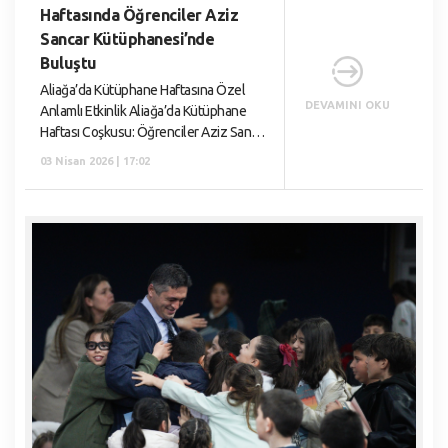
Haftasında Öğrenciler Aziz
Sancar Kütüphanesi’nde
Buluştu
Aliağa’da Kütüphane Haftasına Özel
DEVAMINI OKU
Anlamlı Etkinlik Aliağa’da Kütüphane
Haftası Coşkusu: Öğrenciler Aziz Sancar
Kütüphanesi’nde Buluştu Aliağa
03 Nisan 2026 | 17:02
Belediyesi tarafından Aliağa Spor ve
Yaşam Merkezi